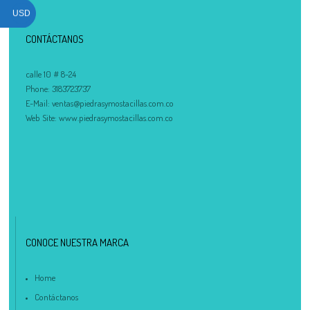
USD
CONTÁCTANOS
calle 10 # 8-24
Phone:
3183723737
E-Mail:
ventas@piedrasymostacillas.com.co
Web Site:
www.piedrasymostacillas.com.co
CONOCE NUESTRA MARCA
Home
Contáctanos