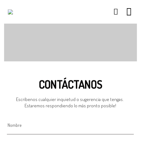
26
26
26
NOVIEMBRE
NOVIEMBRE
NOVIEMBRE
2017
2017
2017
QUE PIEDRAS
QUE ES LA
NUESTROS
SE USAN PARA
MOSTACILLA?
CURSOS
BISUTERÍA Y
JOYERÍA
CONTÁCTANOS
Escríbenos cualquier inquietud o sugerencia que tengas. 
Estaremos respondiendo lo más pronto posible!
Nombre