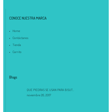
CONOCE NUESTRA MARCA
Home
Contáctanos
Tienda
Carrito
Blogs
QUE PIEDRAS SE USAN PARA BISUT...
noviembre 26, 2017