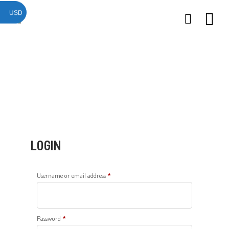
USD
26
26
26
NOVIEMBRE
NOVIEMBRE
NOVIEMBRE
2017
2017
2017
QUE PIEDRAS
QUE ES LA
NUESTROS
SE USAN PARA
MOSTACILLA?
CURSOS
BISUTERÍA Y
JOYERÍA
LOGIN
Username or email address
*
Password
*