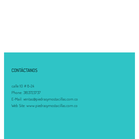
CONTÁCTANOS
calle 10 # 8-24
Phone:
3183723737
E-Mail:
ventas@piedrasymostacillas.com.co
Web Site:
www.piedrasymostacillas.com.co