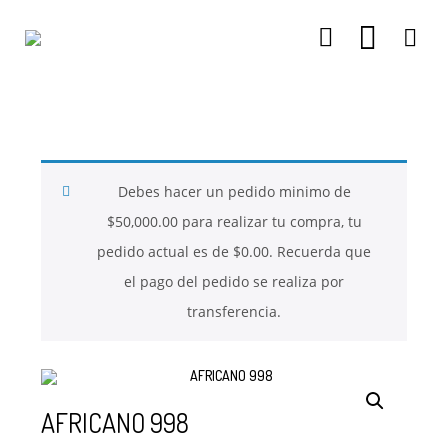
26
26
26
NOVIEMBRE
NOVIEMBRE
NOVIEMBRE
2017
2017
2017
QUE PIEDRAS
QUE ES LA
NUESTROS
SE USAN PARA
MOSTACILLA?
CURSOS
BISUTERÍA Y
Debes hacer un pedido minimo de
JOYERÍA
$
50,000.00
para realizar tu compra, tu
pedido actual es de
$
0.00
. Recuerda que
el pago del pedido se realiza por
transferencia.
AFRICANO 998