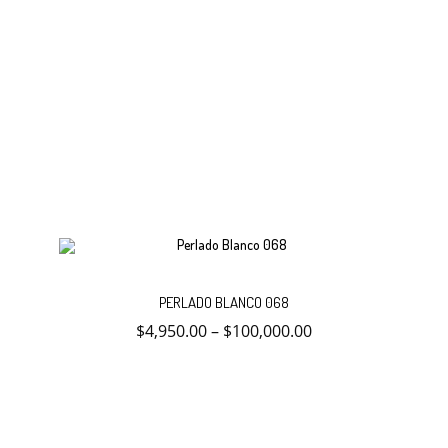
página
de
producto
Este
Selecc
producto
PERLADO BLANCO 068
tiene
múltiples
$
4,950.00
–
$
100,000.00
variantes.
opcion
Las
opciones
se
pueden
elegir
en