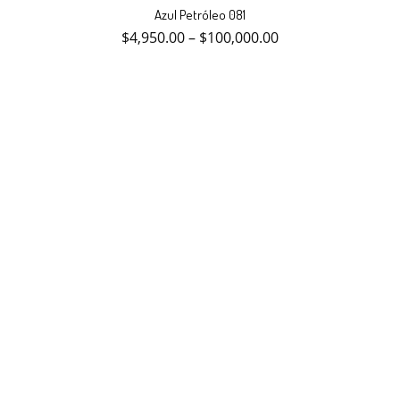
producto
Azul Petróleo 081
tiene
múltiples
$
4,950.00
–
$
100,000.00
variantes.
Las
opciones
se
pueden
elegir
en
la
página
de
producto