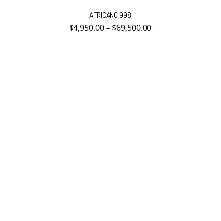
Este
producto
AFRICANO 998
tiene
múltiples
$
4,950.00
–
$
69,500.00
variantes.
Las
opciones
se
pueden
elegir
en
la
página
de
producto