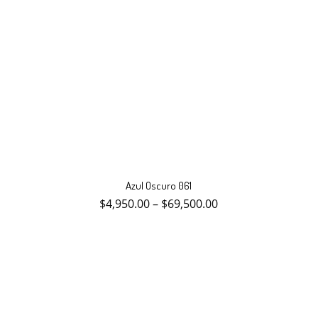
Este
producto
Azul Oscuro 061
tiene
múltiples
$
4,950.00
–
$
69,500.00
variantes.
Las
opciones
se
pueden
elegir
en
la
página
de