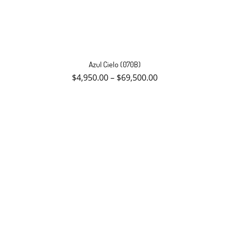
Este
producto
Azul Cielo (070B)
tiene
múltiples
$
4,950.00
–
$
69,500.00
variantes.
Las
opciones
se
pueden
elegir
en
la
página
de
producto