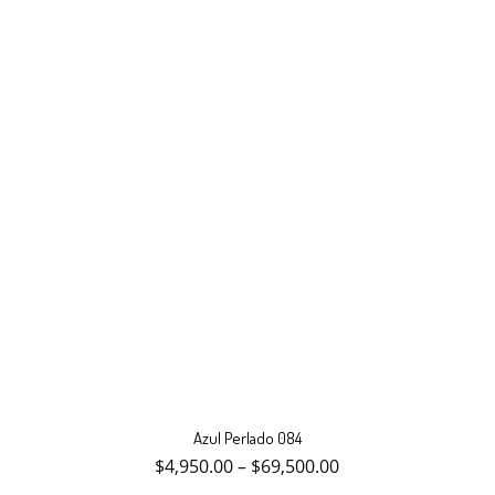
en
la
página
de
producto
Este
producto
Azul Perlado 084
tiene
múltiples
$
4,950.00
–
$
69,500.00
variantes.