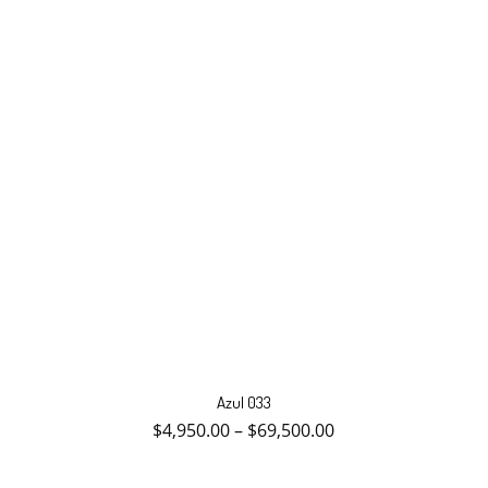
la
página
de
producto
Este
producto
Azul 033
tiene
múltiples
$
4,950.00
–
$
69,500.00
variantes.
Las
opciones