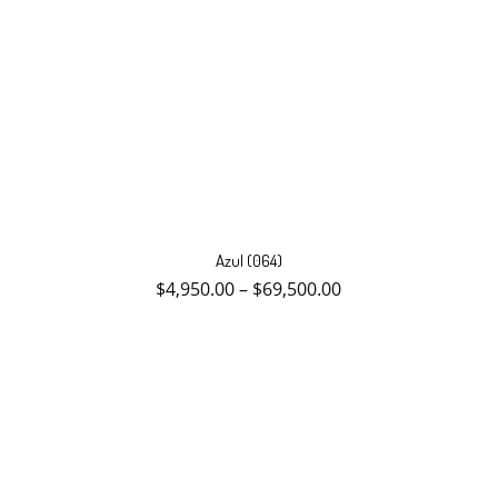
Este
producto
Azul (064)
tiene
múltiples
$
4,950.00
–
$
69,500.00
variantes.
Las
opciones
se
pueden
elegir
en
la
página
de
producto