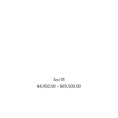
Este
producto
Azul 011
tiene
múltiples
$
4,950.00
–
$
69,500.00
variantes.
Las
opciones
se
pueden
elegir
en