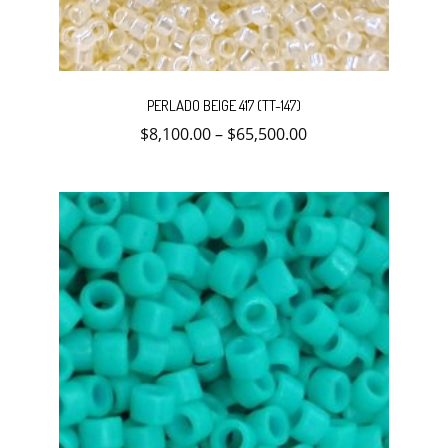
Este
producto
PERLADO BEIGE 417 (TT-147)
tiene
múltiples
$
8,100.00
–
$
65,500.00
variantes.
Las
opciones
se
pueden
elegir
en
la
página
de
producto