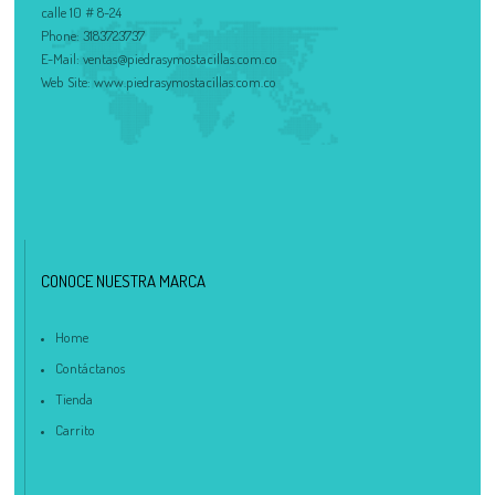
calle 10 # 8-24
Phone:
3183723737
E-Mail:
ventas@piedrasymostacillas.com.co
Web Site:
www.piedrasymostacillas.com.co
CONOCE NUESTRA MARCA
Home
Contáctanos
Tienda
Carrito