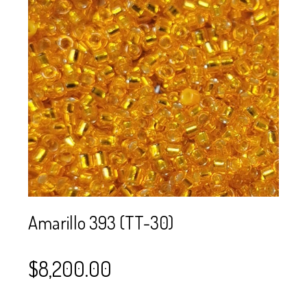
SE USAN PARA
MOSTACILLA?
CURSOS
BISUTERÍA Y
JOYERÍA
Amarillo 393 (TT-30)
$
8,200.00
–