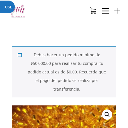
USD
Debes hacer un pedido minimo de
$
50,000.00
para realizar tu compra, tu
pedido actual es de
$
0.00
. Recuerda que
el pago del pedido se realiza por
transferencia.
26
26
26
NOVIEMBRE
NOVIEMBRE
NOVIEMBRE
2017
2017
2017
QUE PIEDRAS
QUE ES LA
NUESTROS