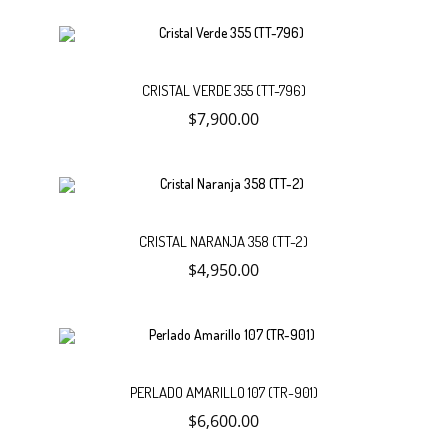
Añadir
CRISTAL VERDE 355 (TT-796)
$
7,900.00
al
carrito
Añadir
CRISTAL NARANJA 358 (TT-2)
$
4,950.00
al
No hay productos en el carrito.
Debes hacer un pedido minimo de
para realizar tu
$
50,000.00
carrito
compra, tu pedido actual es de
. Recuerda que el pago del
$
0.00
pedido se realiza por transferencia.
Añadir
PERLADO AMARILLO 107 (TR-901)
$
6,600.00
al