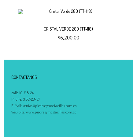
carrito
Añadir
CRISTAL VERDE 280 (TT-118)
$
6,200.00
al
carrito
CONTÁCTANOS
calle 10 # 8-24
Phone:
3183723737
E-Mail:
ventas@piedrasymostacillas.com.co
Web Site:
www.piedrasymostacillas.com.co