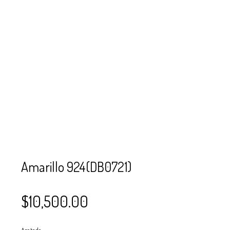
SE USAN PARA
MOSTACILLA?
CURSOS
BISUTERÍA Y
JOYERÍA
Amarillo 924(DB0721)
$
10,500.00
Agotado