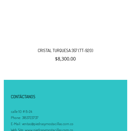
CRISTAL TURQUESA 357 (TT-920)
$
8,300.00
CONTÁCTANOS
calle 10 # 8-24
Phone:
3183723737
E-Mail:
ventas@piedrasymostacillas.com.co
Web Site:
www.piedrasymostacillas.com.co