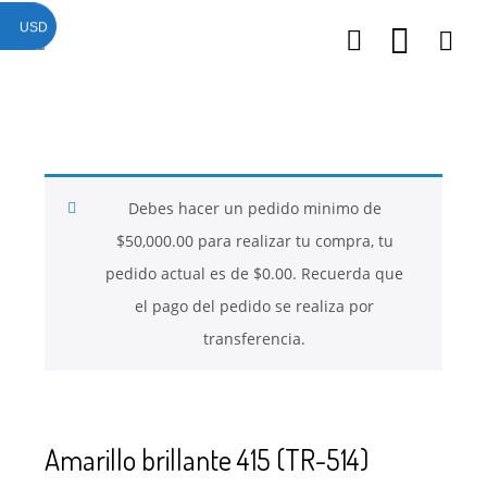
USD
26
26
26
NOVIEMBRE
NOVIEMBRE
NOVIEMBRE
2017
2017
2017
QUE PIEDRAS
QUE ES LA
NUESTROS
SE USAN PARA
MOSTACILLA?
CURSOS
BISUTERÍA Y
Debes hacer un pedido minimo de
JOYERÍA
$
50,000.00
para realizar tu compra, tu
pedido actual es de
$
0.00
. Recuerda que
el pago del pedido se realiza por
transferencia.
Amarillo brillante 415 (TR-514)