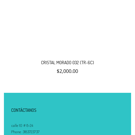
CRISTAL MORADO 032 (TR-6C)
$
2,000.00
CONTÁCTANOS
calle 10 # 8-24
Phone:
3183723737