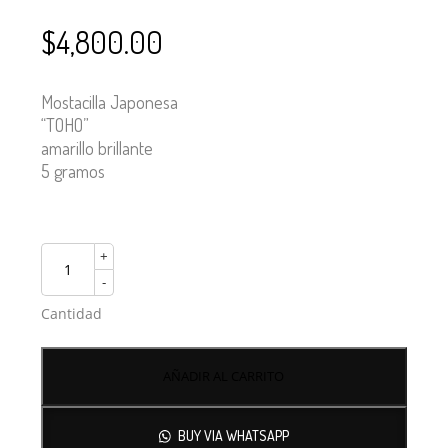
$
4,800.00
Mostacilla Japonesa
“TOHO”
amarillo brillante
5 gramos
+
-
Cantidad
AÑADIR AL CARRITO
BUY VIA WHATSAPP