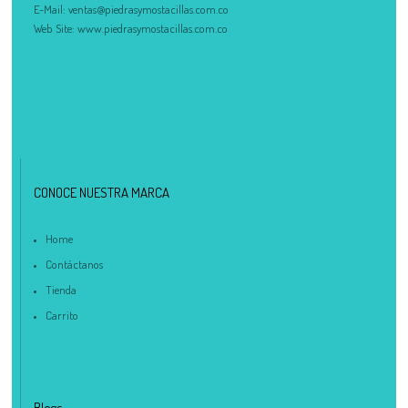
E-Mail:
ventas@piedrasymostacillas.com.co
Web Site:
www.piedrasymostacillas.com.co
CONOCE NUESTRA MARCA
Home
Contáctanos
Tienda
Carrito
Blogs