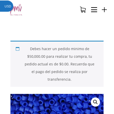
USD
Debes hacer un pedido minimo de
$
50,000.00
para realizar tu compra, tu
pedido actual es de
$
0.00
. Recuerda que
el pago del pedido se realiza por
transferencia.
26
26
26
NOVIEMBRE
NOVIEMBRE
NOVIEMBRE
2017
2017
2017
QUE PIEDRAS
QUE ES LA
NUESTROS