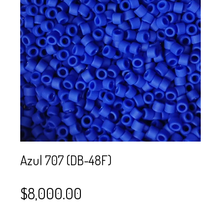
SE USAN PARA
MOSTACILLA?
CURSOS
BISUTERÍA Y
JOYERÍA
Azul 707 (DB-48F)
$
8,000.00
–