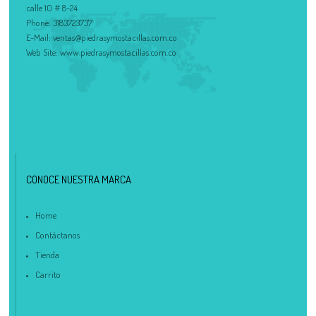
calle 10 # 8-24
Phone:
3183723737
E-Mail:
ventas@piedrasymostacillas.com.co
Web Site:
www.piedrasymostacillas.com.co
CONOCE NUESTRA MARCA
Home
Contáctanos
Tienda
Carrito