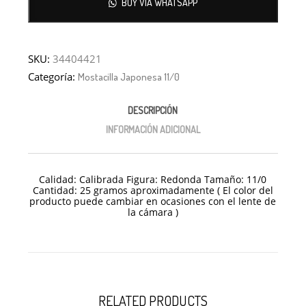
BUY VIA WHATSAPP
SKU:
34404421
Categoría:
Mostacilla Japonesa 11/0
DESCRIPCIÓN
INFORMACIÓN ADICIONAL
Calidad: Calibrada Figura: Redonda Tamaño: 11/0
Cantidad: 25 gramos aproximadamente ( El color del
producto puede cambiar en ocasiones con el lente de
No hay productos en el carrito.
la cámara )
Debes hacer un pedido minimo de
para realizar tu
$
50,000.00
compra, tu pedido actual es de
. Recuerda que el pago del
$
0.00
pedido se realiza por transferencia.
RELATED PRODUCTS