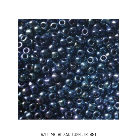
Este
Selecc
producto
AZUL METALIZADO 026 (TR-88)
tiene