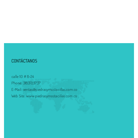
CONTÁCTANOS
calle 10 # 8-24
Phone:
3183723737
E-Mail:
ventas@piedrasymostacillas.com.co
Web Site:
www.piedrasymostacillas.com.co