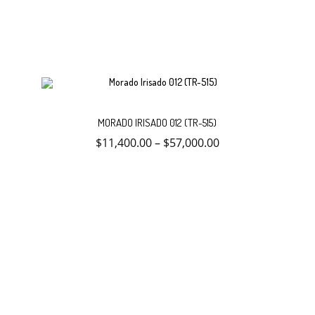
Este
Selecc
producto
MORADO IRISADO 012 (TR-515)
tiene
múltiples
$
11,400.00
–
$
57,000.00
variantes.
opcion
Las
opciones
se
pueden
elegir
en
la
página
de
producto