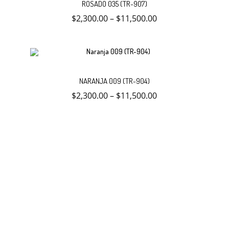
ROSADO 035 (TR-907)
tiene
múltiples
$
2,300.00
–
$
11,500.00
variantes.
opcion
Las
opciones
se
pueden
elegir
Este
en
Selecc
producto
la
NARANJA 009 (TR-904)
tiene
página
múltiples
$
2,300.00
–
$
11,500.00
de
variantes.
opcion
producto
Las
opciones
se
pueden
elegir
en
la
página
de
producto