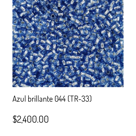
SE USAN PARA
MOSTACILLA?
CURSOS
BISUTERÍA Y
JOYERÍA
Azul brillante 044 (TR-33)
$
2,400.00
–