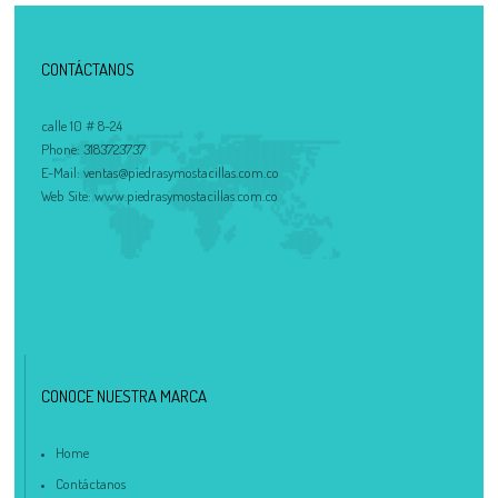
CONTÁCTANOS
calle 10 # 8-24
Phone:
3183723737
E-Mail:
ventas@piedrasymostacillas.com.co
Web Site:
www.piedrasymostacillas.com.co
CONOCE NUESTRA MARCA
Home
Contáctanos