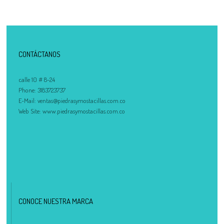
CONTÁCTANOS
calle 10 # 8-24
Phone:
3183723737
E-Mail:
ventas@piedrasymostacillas.com.co
Web Site:
www.piedrasymostacillas.com.co
CONOCE NUESTRA MARCA