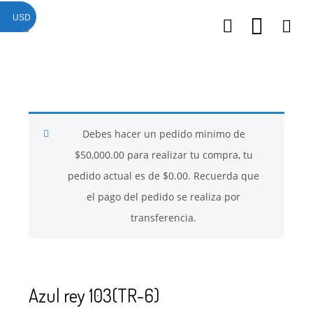
USD
26
26
26
NOVIEMBRE
NOVIEMBRE
NOVIEMBRE
2017
2017
2017
QUE PIEDRAS
QUE ES LA
NUESTROS
SE USAN PARA
MOSTACILLA?
CURSOS
BISUTERÍA Y
Debes hacer un pedido minimo de
JOYERÍA
$
50,000.00
para realizar tu compra, tu
pedido actual es de
$
0.00
. Recuerda que
el pago del pedido se realiza por
transferencia.
Azul rey 103(TR-6)