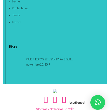
Home
Contáctanos
Tienda
Carrito
Blogs
QUE PIEDRAS SE USAN PARA BISUT...
noviembre 26, 2017
Escríbenos!
@Piedras y Mostacillas Del Valle