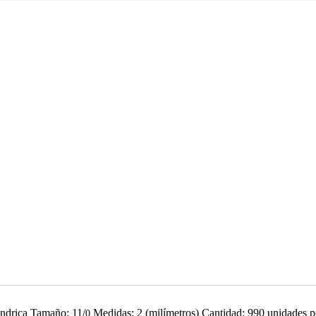
índrica Tamaño: 11/
Medidas: 2 (milímetros) Cantidad: 990 unidades
0