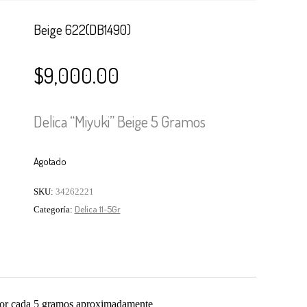
Web
Carrito
Beige 622(DB1490)
Site:
www.pied
$
9,000.00
Delica “Miyuki” Beige 5 Gramos
Agotado
SKU:
34262221
Delica 11-5Gr
Categoría:
 por cada 5 gramos aproximadamente