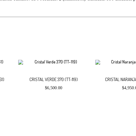
No hay productos en el carrito.
.00
$
0.00
para realizar tu compra, tu pedido actual es de
. Recuerda que 
Añadir
Añadir
61)
CRISTAL VERDE 370 (TT-119)
CRISTAL NARANJA
$
6,500.00
$
4,950.
al
al
carrito
carrito