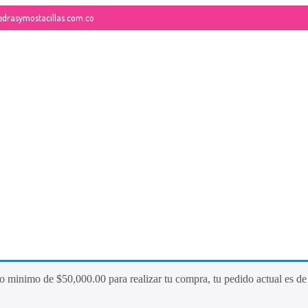
edrasymostacillas.com.co
26
QUE ES LA MOSTACILLA?
NOVIEMBRE
2017
do minimo de
$
50,000.00
para realizar tu compra, tu pedido actual es d