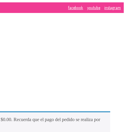
facebook
youtube
instagram
CONTÁ
calle
10
CONOC
#
NUEST
MARCA
8-
24
Blogs
Home
Phone:
31837237
Contáct
E-
e
$
0.00
. Recuerda que el pago del pedido se realiza por
Mail:
ventas@p
Tienda