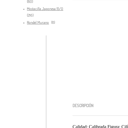
80
80
productos
Mostacilla Japonesa 15/0
216
216
productos
8
Rondel Murano
8
productos
DESCRIPCIÓN
Calidad: Calibrada Figura: Cil