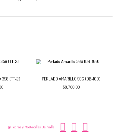
el pago del pedido se realiza por transferencia.
Añadir
Añadir
 358 (TT-2)
PERLADO AMARILLO 506 (DB-160)
00
$
8,700.00
al
al
carrito
carrito
@Piedras y Mostacillas Del Valle