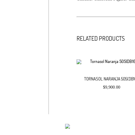
$
50,000
RELATED PRODUCTS
Debes hacer un pedido minimo de
TORNASOL NARANJA 505(DB1
$
9,900.00