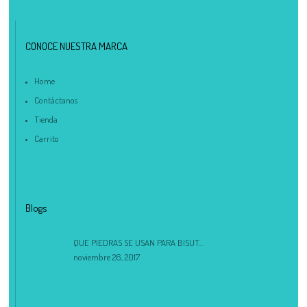
CONOCE NUESTRA MARCA
Home
Contáctanos
Tienda
Carrito
Blogs
QUE PIEDRAS SE USAN PARA BISUT...
noviembre 26, 2017