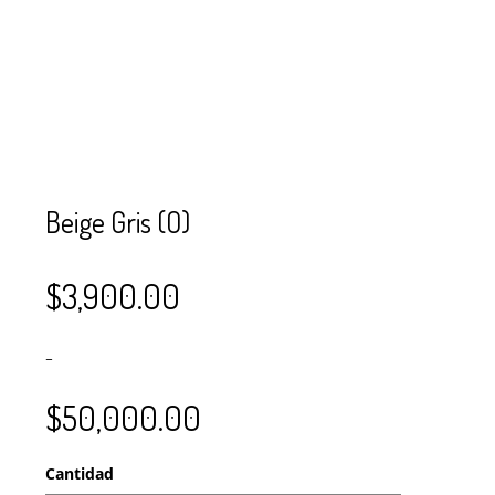
SE USAN PARA
MOSTACILLA?
CURSOS
BISUTERÍA Y
JOYERÍA
Beige Gris (O)
$
3,900.00
–
$
50,000.00
Cantidad