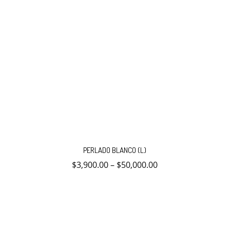
Este
producto
PERLADO BLANCO (L)
tiene
múltiples
$
3,900.00
–
$
50,000.00
variantes.
Las
opciones
se
pueden
elegir
en
la