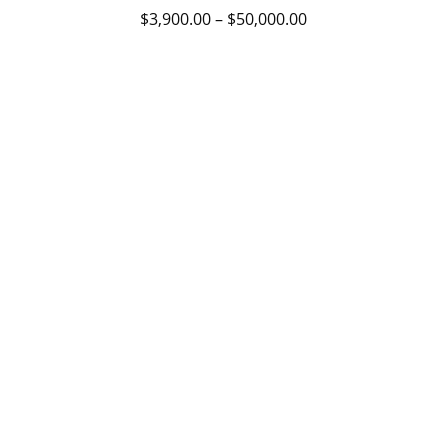
múltiples
$
3,900.00
–
$
50,000.00
variantes.
Las
opciones
se
pueden
elegir
en
la
página
de
producto