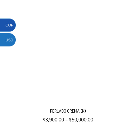
página
de
producto
COP
USD
Este
producto
PERLADO CREMA (K)
tiene
múltiples
$
3,900.00
–
$
50,000.00
variantes.
Las
opciones