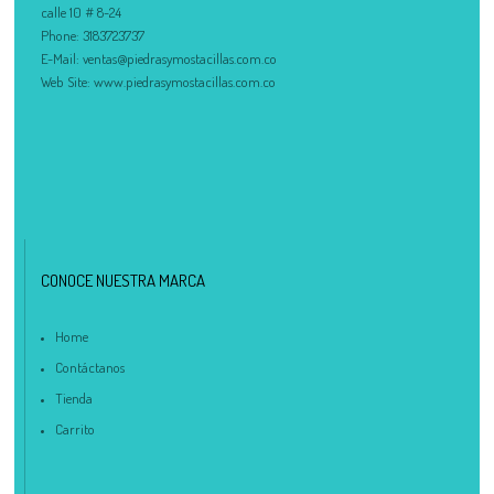
calle 10 # 8-24
Phone:
3183723737
E-Mail:
ventas@piedrasymostacillas.com.co
Web Site:
www.piedrasymostacillas.com.co
CONOCE NUESTRA MARCA
Home
Contáctanos
Tienda
Carrito