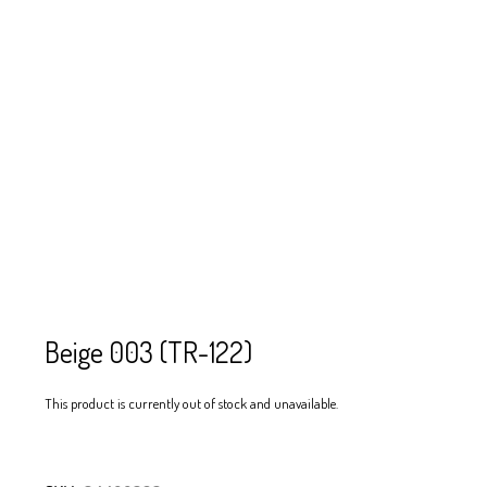
SE USAN PARA
MOSTACILLA?
CURSOS
BISUTERÍA Y
JOYERÍA
Beige 003 (TR-122)
This product is currently out of stock and unavailable.