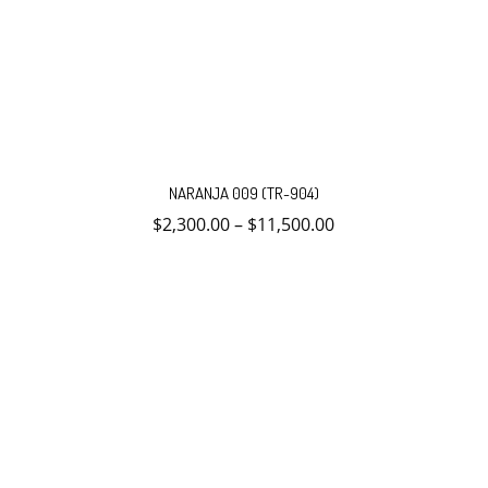
Este
producto
NARANJA 009 (TR-904)
tiene
múltiples
$
2,300.00
–
$
11,500.00
variantes.
Las
opciones
se
pueden
elegir
en
la
página
de
producto