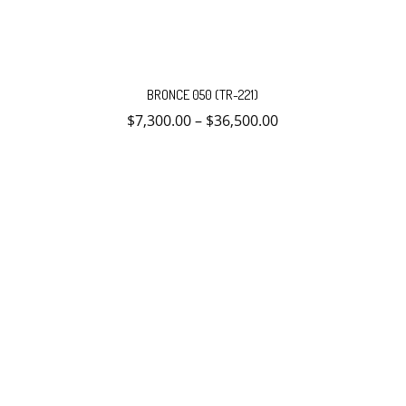
Este
producto
BRONCE 050 (TR-221)
tiene
múltiples
$
7,300.00
–
$
36,500.00
variantes.
Las
opciones
se
pueden
elegir
en
la
página
de
producto