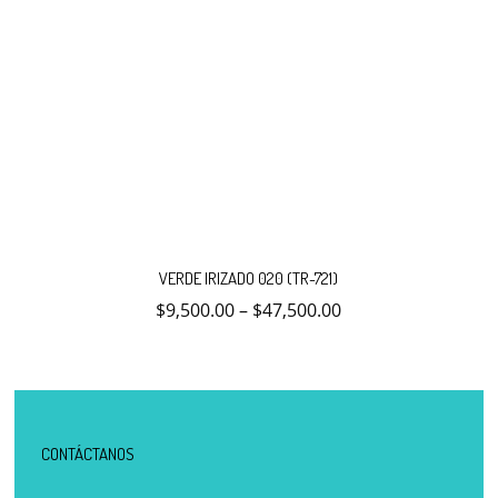
Este
producto
VERDE IRIZADO 020 (TR-721)
tiene
múltiples
$
9,500.00
–
$
47,500.00
variantes.
Las
opciones
se
pueden
elegir
en
la
CONTÁCTANOS
página
de
producto