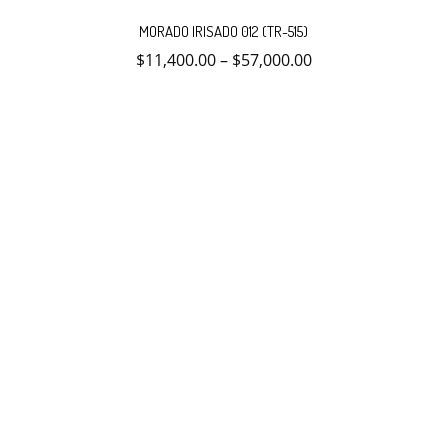
Este
producto
MORADO IRISADO 012 (TR-515)
tiene
múltiples
$
11,400.00
–
$
57,000.00
variantes.
Las
opciones
se
pueden
elegir
en
la
página
de
producto