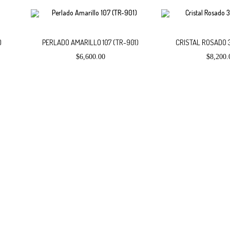
Añadir
Añadir
)
PERLADO AMARILLO 107 (TR-901)
CRISTAL ROSADO 3
$
6,600.00
$
8,200.
al
al
carrito
carrito