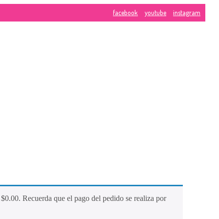
facebook
youtube
instagram
CONTÁCTA
calle 10 # 8-
CONOCE
Phone:
3183
NUESTRA
MARCA
E-Mail:
vent
Web Site:
ww
Blogs
Home
Contáctanos
e
$
0.00
. Recuerda que el pago del pedido se realiza por
Tienda