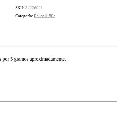
SKU:
34226021
Delica 11-5Gr
Categoría:
el pago del pedido se realiza por transferencia.
des por 5 gramos aproximadamente.