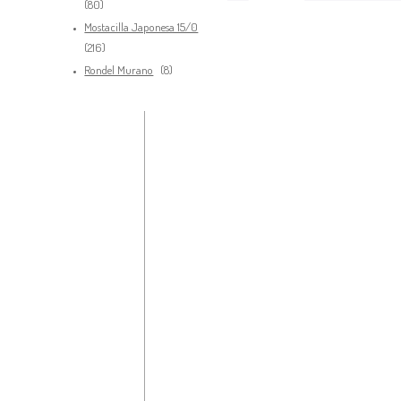
80
80
productos
Mostacilla Japonesa 15/0
216
216
productos
8
Rondel Murano
8
productos