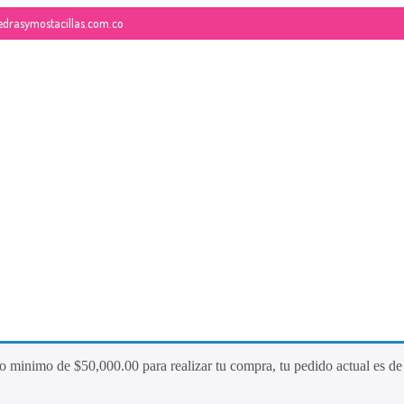
edrasymostacillas.com.co
26
QUE ES LA MOSTACILLA?
NOVIEMBRE
2017
do minimo de
$
50,000.00
para realizar tu compra, tu pedido actual es d