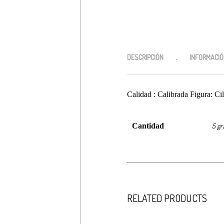
DESCRIPCIÓN
INFORMACIÓ
$
50,000
Debes hacer un pedido minimo de
Calidad : Calibrada Figura: C
Cantidad
5 gr
RELATED PRODUCTS