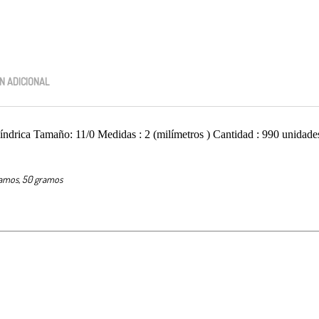
N ADICIONAL
No hay productos en el carrito.
.00
$
0.00
para realizar tu compra, tu pedido actual es de
. Recuerda que 
ilíndrica Tamaño: 11/0 Medidas : 2 (milímetros ) Cantidad : 990 unida
amos, 50 gramos