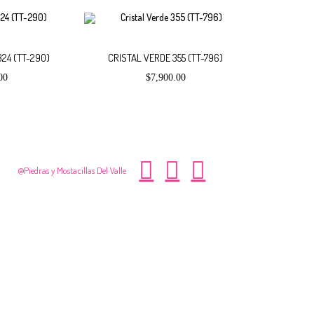
Añadir
Añadir
24 (TT-290)
CRISTAL VERDE 355 (TT-796)
00
$
7,900.00
al
al
carrito
carrito
@Piedras y Mostacillas Del Valle