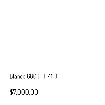
SE USAN PARA
MOSTACILLA?
CURSOS
BISUTERÍA Y
JOYERÍA
Blanco 680 (TT-41F)
$
7,000.00
–