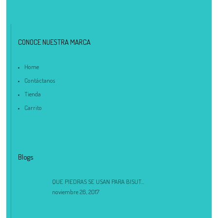
CONOCE NUESTRA MARCA
Home
Contáctanos
Tienda
Carrito
Blogs
QUE PIEDRAS SE USAN PARA BISUT...
noviembre 26, 2017