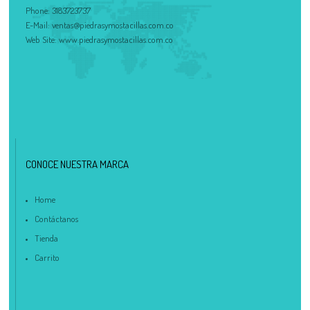
Phone:
3183723737
E-Mail:
ventas@piedrasymostacillas.com.co
Web Site:
www.piedrasymostacillas.com.co
CONOCE NUESTRA MARCA
Home
Contáctanos
Tienda
Carrito