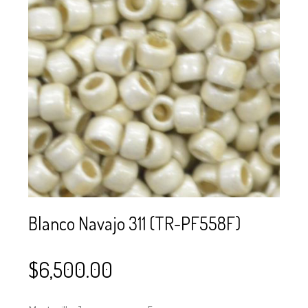
SE USAN PARA
MOSTACILLA?
CURSOS
BISUTERÍA Y
JOYERÍA
Blanco Navajo 311 (TR-PF558F)
$
6,500.00