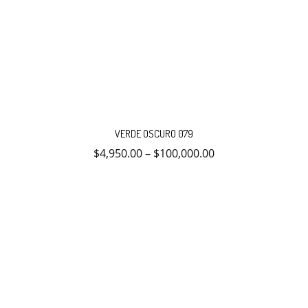
Este
producto
VERDE OSCURO 079
tiene
múltiples
$
4,950.00
–
$
100,000.00
variantes.
Las
opciones
se
pueden
elegir
en
la
página
de
producto