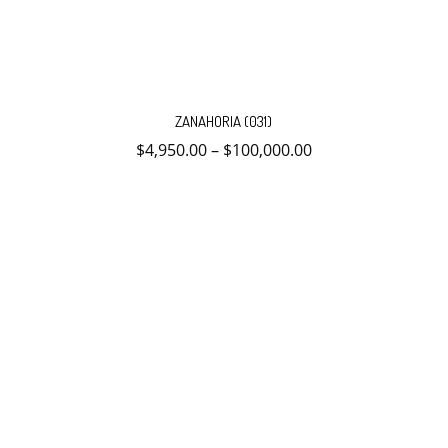
Este
producto
ZANAHORIA (031)
tiene
múltiples
$
4,950.00
–
$
100,000.00
variantes.
Las
opciones
se
pueden
elegir
en
la
página
de
producto