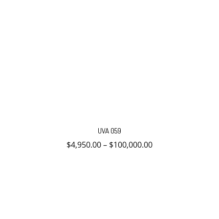
Este
producto
UVA 059
tiene
múltiples
$
4,950.00
–
$
100,000.00
variantes.
Las
opciones
se
pueden
elegir
en
la
página
de