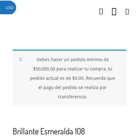
USD
26
26
26
NOVIEMBRE
NOVIEMBRE
NOVIEMBRE
2017
2017
2017
QUE PIEDRAS
QUE ES LA
NUESTROS
SE USAN PARA
MOSTACILLA?
CURSOS
BISUTERÍA Y
Debes hacer un pedido minimo de
JOYERÍA
$
50,000.00
para realizar tu compra, tu
pedido actual es de
$
0.00
. Recuerda que
el pago del pedido se realiza por
transferencia.
Brillante Esmeralda 108