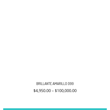
producto
Este
producto
BRILLANTE AMARILLO 099
tiene
múltiples
$
4,950.00
–
$
100,000.00
variantes.
Las
opciones
se
pueden