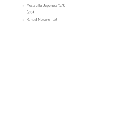
productos
Mostacilla Japonesa 15/0
216
216
productos
8
Rondel Murano
8
productos
Debes hacer un pedido minimo de
pa
$
50,000.00