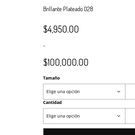
Brillante Plateado 028
$
4,950.00
–
$
100,000.00
Tamaño
Cantidad
el pago del pedido se realiza por transferencia.