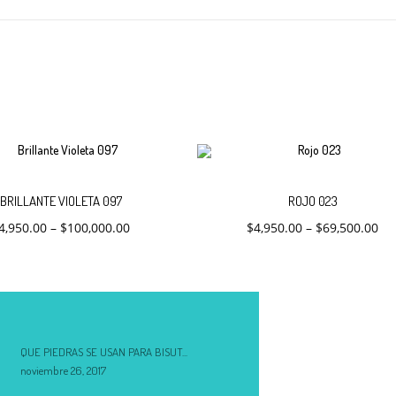
Este
Este
ar
Seleccionar
producto
producto
BRILLANTE VIOLETA 097
ROJO 023
tiene
tiene
4,950.00
–
$
100,000.00
$
4,950.00
–
$
69,500.00
múltiples
múltiples
opciones
variantes.
variantes.
Las
Las
opciones
opciones
se
se
pueden
pueden
elegir
elegir
en
en
QUE PIEDRAS SE USAN PARA BISUT...
la
la
noviembre 26, 2017
página
página