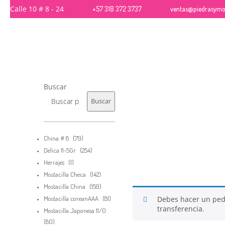
Calle 10 # 8 - 24
+57 318 372 3737
ventas@piedrasymos
26
Buscar
QUE PIEDRAS SE USAN
NOVIEMBRE
PARA BISUTERÍA Y JOYERÍA
2017
Buscar
79
China # 8
79
productos
254
Delica 11-5Gr
254
productos
1
Herrajes
1
producto
142
Mostacilla Checa
142
productos
159
Mostacilla China
159
productos
81
Mostacilla coreanAAA
81
Debes hacer un pe
productos
transferencia.
Mostacilla Japonesa 11/0
80
80