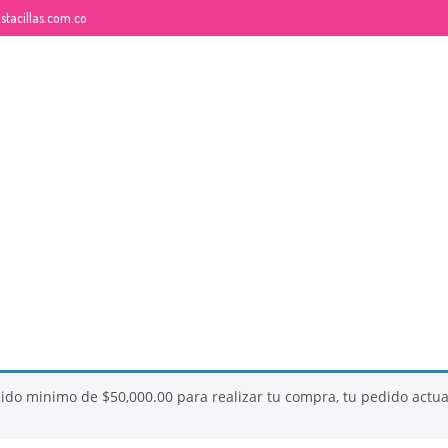
tacillas.com.co
26
26
QUE ES LA MOSTACILLA?
NOVIEMBRE
NOVI
2017
2017
dido minimo de
$
50,000.00
para realizar tu compra, tu pedido actu