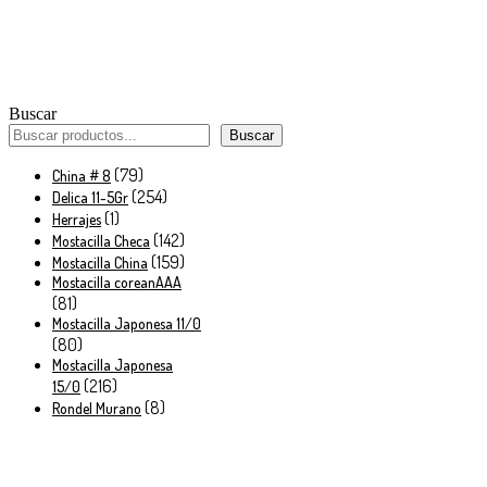
Buscar
Buscar
79
79
China # 8
productos
254
254
Delica 11-5Gr
1
productos
1
Herrajes
producto
142
142
Mostacilla Checa
productos
159
159
Mostacilla China
productos
Mostacilla coreanAAA
81
81
productos
Mostacilla Japonesa 11/0
80
80
productos
Mostacilla Japonesa
216
216
15/0
productos
8
8
Rondel Murano
productos