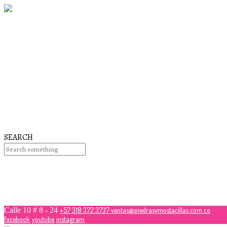
26
noviembre
2017
QUE PIEDRAS SE USAN PARA BISUTERÍA Y JOYERÍA
26
noviembre
2017
Que es la mostacilla?
26
noviembre
2017
Nuestros Cursos
SEARCH
No hay productos en el carrito.
$
50,000.00
Debes hacer un pedido minimo de
para realizar tu compr
Calle 10 # 8 - 24
+57 318 372 3737
ventas@piedrasymostacillas.com.co
facebook
youtube
instagram