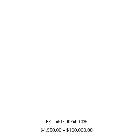
elegir
en
la
página
de
producto
Este
producto
BRILLANTE DORADO 035
tiene
múltiples
$
4,950.00
–
$
100,000.00
variantes.