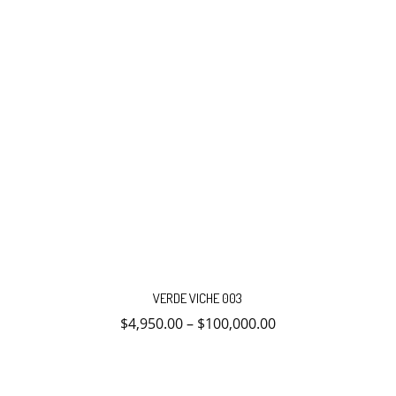
producto
Este
producto
VERDE VICHE 003
tiene
múltiples
$
4,950.00
–
$
100,000.00
variantes.
Las
opciones
se
pueden