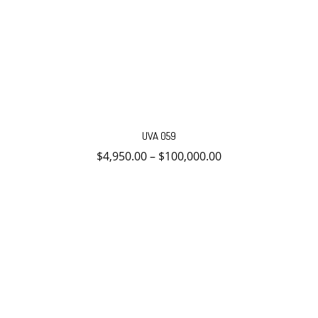
Este
producto
UVA 059
tiene
múltiples
$
4,950.00
–
$
100,000.00
variantes.
Las
opciones
se
pueden
elegir
en
la
página
de
producto