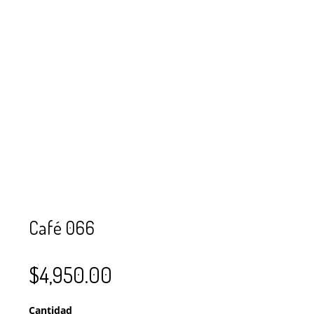
SE USAN PARA
MOSTACILLA?
CURSOS
BISUTERÍA Y
JOYERÍA
Café 066
$
4,950.00
Cantidad