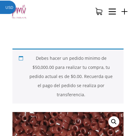
USD
Debes hacer un pedido minimo de
$
50,000.00
para realizar tu compra, tu
pedido actual es de
$
0.00
. Recuerda que
el pago del pedido se realiza por
transferencia.
26
26
26
NOVIEMBRE
NOVIEMBRE
NOVIEMBRE
2017
2017
2017
QUE PIEDRAS
QUE ES LA
NUESTROS