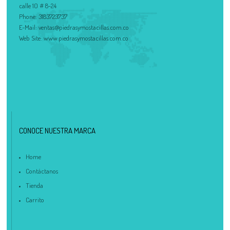
calle 10 # 8-24
Phone:
3183723737
E-Mail:
ventas@piedrasymostacillas.com.co
Web Site:
www.piedrasymostacillas.com.co
CONOCE NUESTRA MARCA
Home
Contáctanos
Tienda
Carrito