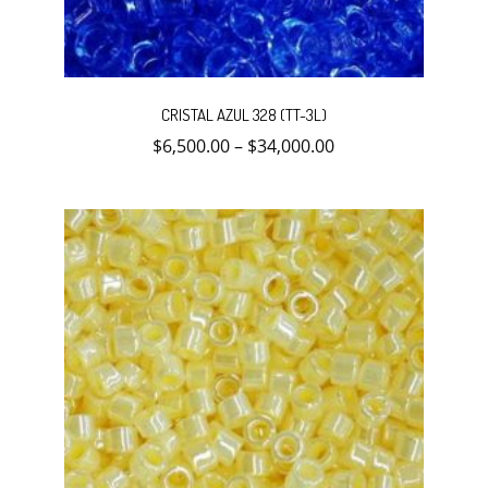
Este
producto
CRISTAL AZUL 328 (TT-3L)
tiene
múltiples
$
6,500.00
–
$
34,000.00
variantes.
Las
opciones
se
pueden
elegir
en
la
página
de
producto