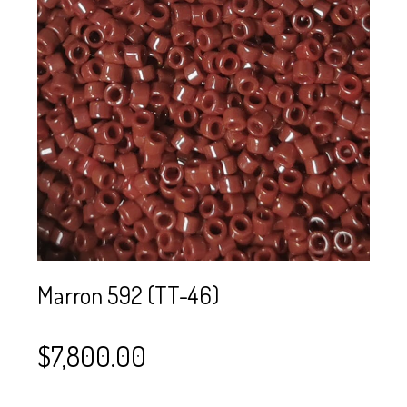
SE USAN PARA
MOSTACILLA?
CURSOS
BISUTERÍA Y
JOYERÍA
Marron 592 (TT-46)
$
7,800.00
–