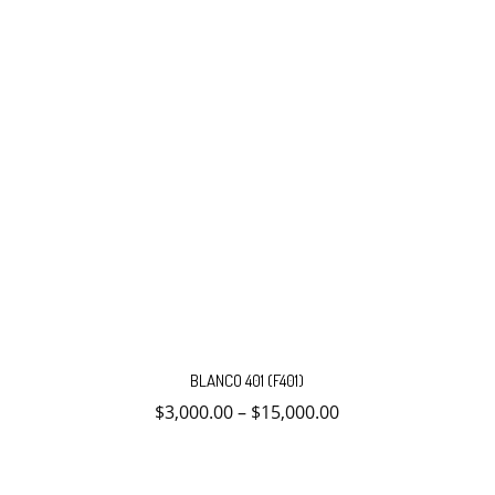
de
producto
Este
producto
BLANCO 401 (F401)
tiene
múltiples
$
3,000.00
–
$
15,000.00
variantes.
Las
opciones
se
pueden