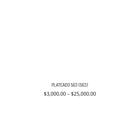
Este
producto
PLATEADO 563 (563)
tiene
múltiples
$
3,000.00
–
$
25,000.00
variantes.
Las
opciones
se
pueden
elegir
en
la
página