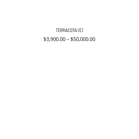
Este
producto
TERRACOTA (E)
tiene
múltiples
$
3,900.00
–
$
50,000.00
variantes.
Las
opciones
se
pueden
elegir
en
la
página
de
producto