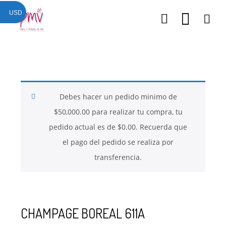
USD
Debes hacer un pedido minimo de
$
50,000.00
para realizar tu compra, tu
pedido actual es de
$
0.00
. Recuerda que
el pago del pedido se realiza por
transferencia.
26
26
26
NOVIEMBRE
NOVIEMBRE
NOVIEMBRE
CHAMPAGE BOREAL 611A
2017
2017
2017
QUE PIEDRAS
QUE ES LA
NUESTROS