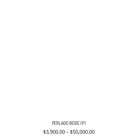
Este
producto
PERLADO BEIGE (P)
tiene
múltiples
$
3,900.00
–
$
50,000.00
variantes.