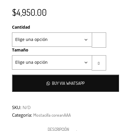
SE USAN PARA
MOSTACILLA?
CURSOS
BISUTERÍA Y
$
4,950.00
JOYERÍA
Cantidad
Tamaño
BUY VIA WHATSAPP
SKU:
N/D
Categoría:
Mostacilla coreanAAA
DESCRIPCIÓN