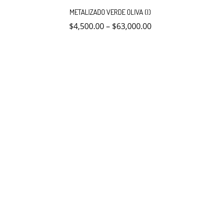
producto
METALIZADO VERDE OLIVA (I)
tiene
múltiples
$
4,500.00
–
$
63,000.00
variantes.
Las
opciones
se
pueden
elegir
en
la
página
de
producto