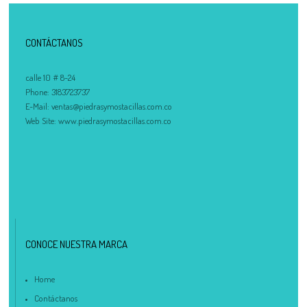
CONTÁCTANOS
calle 10 # 8-24
Phone:
3183723737
E-Mail:
ventas@piedrasymostacillas.com.co
Web Site:
www.piedrasymostacillas.com.co
CONOCE NUESTRA MARCA
Home
Contáctanos