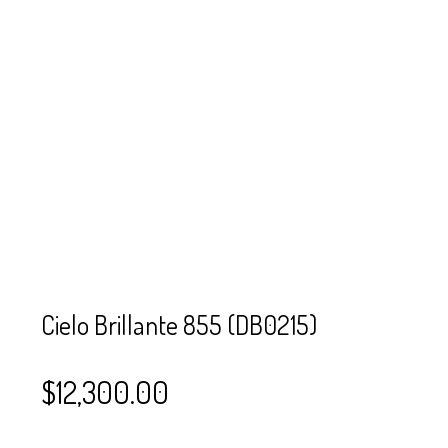
SE USAN PARA
MOSTACILLA?
CURSOS
BISUTERÍA Y
JOYERÍA
Cielo Brillante 855 (DB0215)
$
12,300.00