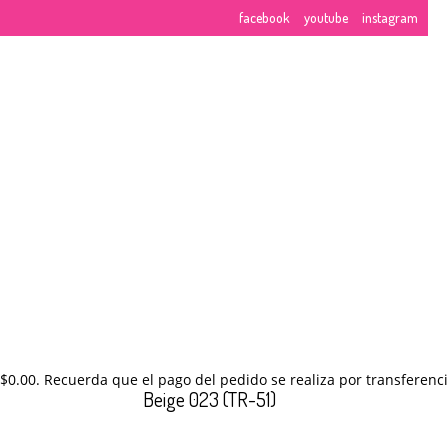
facebook
youtube
instagram
26
NUESTROS CURSOS
NOVIEMBRE
2017
$
0.00
. Recuerda que el pago del pedido se realiza por transferenci
Beige 023 (TR-51)