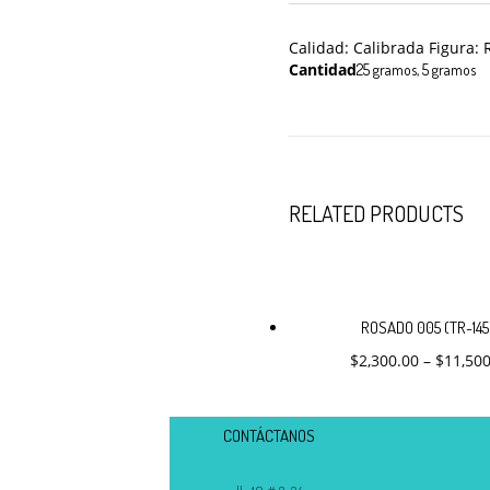
Calidad: Calibrada Figura:
Cantidad
25 gramos, 5 gramos
RELATED PRODUCTS
Este
product
ROSADO 005 (TR-145
tiene
$
2,300.00
–
$
11,50
múltipl
variante
Las
opcione
CONTÁCTANOS
se
pueden
elegir