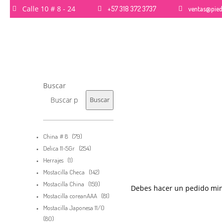
Calle 10 # 8 - 24
+57 318 372 3737
ventas@pied
26
QUE PIEDRAS SE USAN PARA BISUTERÍA Y
NOVIEMBRE
JOYERÍA
2017
Buscar
Buscar
79
China # 8
79
productos
254
Delica 11-5Gr
254
productos
1
Herrajes
1
producto
142
Mostacilla Checa
142
productos
159
Mostacilla China
159
Debes hacer un pedido mi
productos
81
Mostacilla coreanAAA
81
productos
Mostacilla Japonesa 11/0
80
80