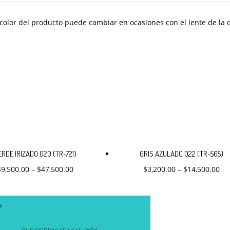
olor del producto puede cambiar en ocasiones con el lente de la 
Este
Este
producto
producto
ERDE IRIZADO 020 (TR-721)
GRIS AZULADO 022 (TR-565)
tiene
tiene
$
9,500.00
–
$
47,500.00
$
3,200.00
–
$
14,500.00
múltiples
múltiples
variantes.
variantes.
Las
Las
opciones
opciones
s
se
se
pueden
pueden
elegir
elegir