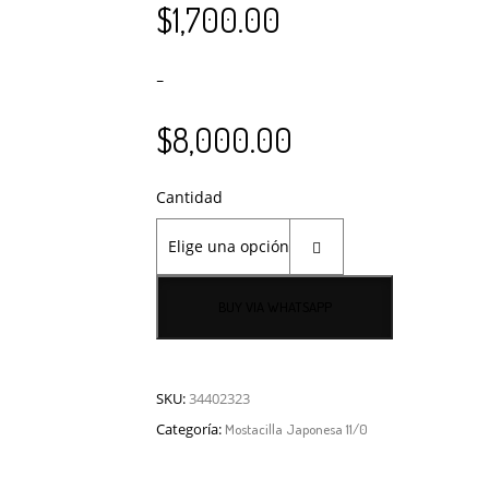
$
1,700.00
–
$
8,000.00
Cantidad
BUY VIA WHATSAPP
SKU:
34402323
el pago del pedido se realiza por transferencia.
Categoría:
Mostacilla Japonesa 11/0