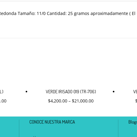
 Redonda Tamaño: 11/0 Cantidad: 25 gramos aproximadamente ( El c
Este
o
producto
L)
VERDE IRISADO 019 (TR-706)
V
tiene
0.00
$
4,200.00
–
$
21,000.00
es
múltiples
s.
variantes.
Las
s
opciones
CONOCE NUESTRA MARCA
Blog
se
pueden
elegir