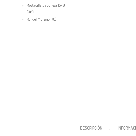
productos
Mostacilla Japonesa 15/0
216
216
productos
8
Rondel Murano
8
productos
Debes hacer un pedido minimo de
pa
$
50,000.00
DESCRIPCIÓN
INFORMACI