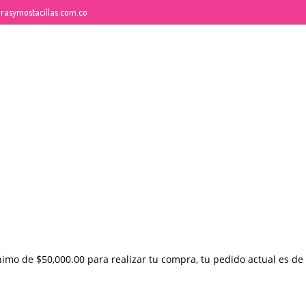
rasymostacillas.com.co
26
QUE ES LA MOSTACILLA?
NOVIEMBRE
2017
nimo de
$
50,000.00
para realizar tu compra, tu pedido actual es de