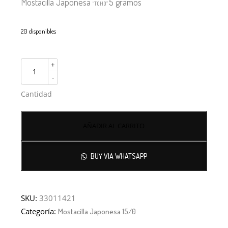
Mostacilla Japonesa
5 gramos
“TOHO”
20 disponibles
+
-
Cantidad
AÑADIR AL CARRITO
BUY VIA WHATSAPP
SKU:
33011421
Categoría:
Mostacilla Japonesa 15/0