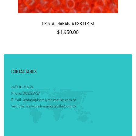
CRISTAL NARANJA 028 (TR-5)
$
1,950.00
CONTÁCTANOS
calle 10 # 8-24
Phone:
3183723737
E-Mail:
ventas@piedrasymostacillas.com.co
Web Site:
www.piedrasymostacillas.com.co