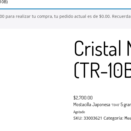
10B)
.00
para realizar tu compra, tu pedido actual es de
$
0.00
. Recuerda
Cristal
(TR-10
$
2,700.00
Mostacilla Japonesa
5 gra
“TOHO”
Agotado
SKU:
33003621
Categoría:
Mos