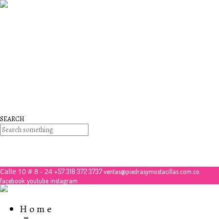
26
noviembre
2017
QUE PIEDRAS SE USAN PARA BISUTERÍA Y JOYERÍA
26
noviembre
2017
Que es la mostacilla?
26
noviembre
2017
Nuestros Cursos
SEARCH
No hay productos en el carrito.
Debes hacer un pedido minimo de
para realizar tu com
$
50,000.00
Calle 10 # 8 - 24
+57 318 372 3737
ventas@piedrasymostacillas.com.co
facebook
youtube
instagram
Home