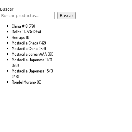
Buscar
Buscar
79
China # 8
79
productos
254
Delica 11-5Gr
254
productos
1
Herrajes
1
producto
142
Mostacilla Checa
142
productos
159
Mostacilla China
159
productos
81
Mostacilla coreanAAA
81
productos
Mostacilla Japonesa 11/0
80
80
productos
Mostacilla Japonesa 15/0
216
216
productos
8
Rondel Murano
8
productos