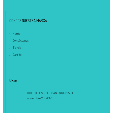
CONOCE NUESTRA MARCA
Home
Contáctanos
Tienda
Carrito
Blogs
QUE PIEDRAS SE USAN PARA BISUT...
noviembre 26, 2017