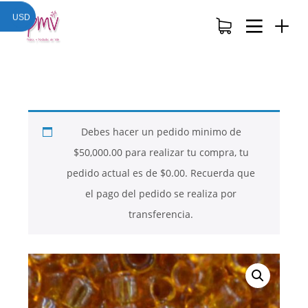
USD
Debes hacer un pedido minimo de
$
50,000.00
para realizar tu compra, tu
pedido actual es de
$
0.00
. Recuerda que
el pago del pedido se realiza por
transferencia.
26
26
26
NOVIEMBRE
NOVIEMBRE
NOVIEMBRE
2017
2017
2017
QUE PIEDRAS
QUE ES LA
NUESTROS