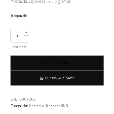
Mostacilla Japonesa
5 gramos
“TOHO”
19 disponibles
+
-
Cantidad
AÑADIR AL CARRITO
BUY VIA WHATSAPP
SKU:
33012021
Categoría:
Mostacilla Japonesa 15/0