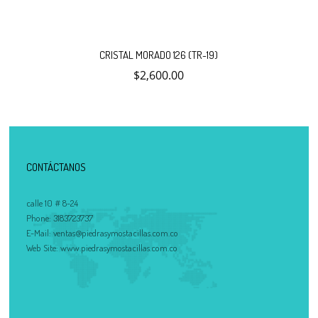
CRISTAL MORADO 126 (TR-19)
$
2,600.00
CONTÁCTANOS
calle 10 # 8-24
Phone:
3183723737
E-Mail:
ventas@piedrasymostacillas.com.co
Web Site:
www.piedrasymostacillas.com.co