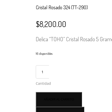
Cristal Rosado 324 (TT-290)
$
8,200.00
Delica “TOHO” Cristal Rosado 5 Gram
16 disponibles
Cantidad
AÑADIR AL CARRITO
el pago del pedido se realiza por transferencia.