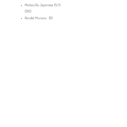
productos
Mostacilla Japonesa 15/0
216
216
productos
8
Rondel Murano
8
productos
Debes hacer un pedido minimo de
pa
$
50,000.00