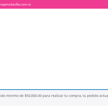
rasymostacillas.com.co
26
26
QUE ES LA MOSTACILLA?
NOVIEMBRE
NOVI
2017
2017
dido minimo de
$
50,000.00
para realizar tu compra, tu pedido actu