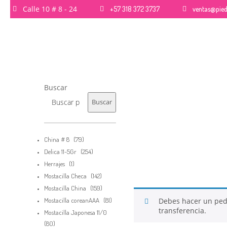
Calle 10 # 8 - 24
+57 318 372 3737
ventas@pied
26
Buscar
QUE PIEDRAS SE USAN
NOVIEMBRE
PARA BISUTERÍA Y JOYERÍA
2017
Buscar
79
China # 8
79
productos
254
Delica 11-5Gr
254
productos
1
Herrajes
1
producto
142
Mostacilla Checa
142
productos
159
Mostacilla China
159
productos
81
Mostacilla coreanAAA
81
Debes hacer un pe
productos
transferencia.
Mostacilla Japonesa 11/0
80
80