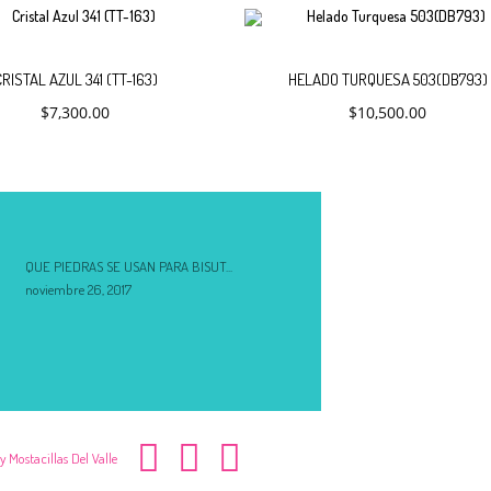
ar
Añadir
RISTAL AZUL 341 (TT-163)
HELADO TURQUESA 503(DB793)
$
7,300.00
$
10,500.00
al
carrito
QUE PIEDRAS SE USAN PARA BISUT...
noviembre 26, 2017
y Mostacillas Del Valle