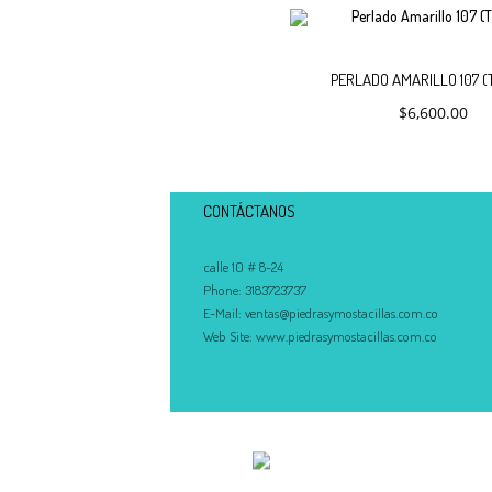
PERLADO AMARILLO 107 (
$
6,600.00
CONTÁCTANOS
calle 10 # 8-24
Phone:
3183723737
E-Mail:
ventas@piedrasymostacillas.com.co
Web Site:
www.piedrasymostacillas.com.co