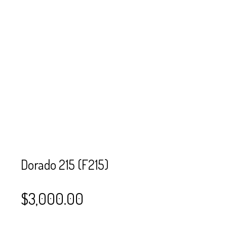
SE USAN PARA
MOSTACILLA?
CURSOS
BISUTERÍA Y
JOYERÍA
Dorado 215 (F215)
$
3,000.00
–