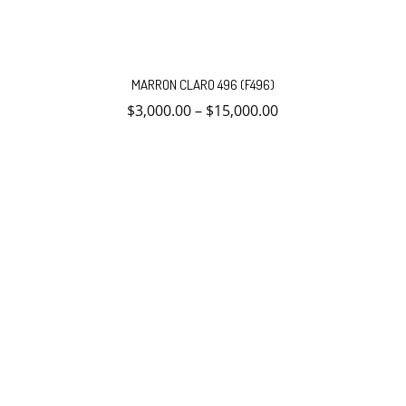
Este
producto
MARRON CLARO 496 (F496)
tiene
múltiples
$
3,000.00
–
$
15,000.00
variantes.
Las
opciones
se
pueden
elegir
en
la
página
de
producto