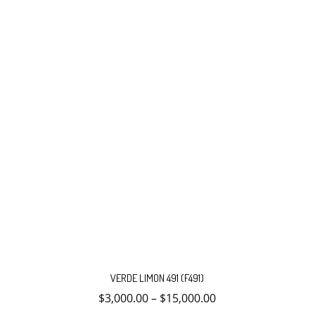
Este
producto
VERDE LIMON 491 (F491)
tiene
múltiples
$
3,000.00
–
$
15,000.00
variantes.
Las