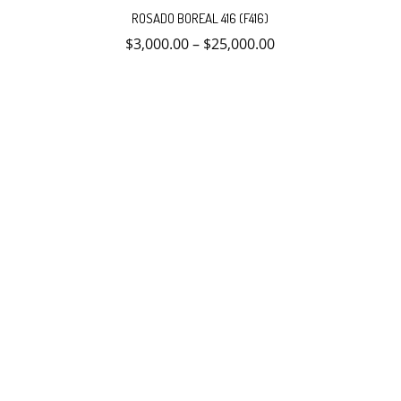
producto
ROSADO BOREAL 416 (F416)
tiene
múltiples
$
3,000.00
–
$
25,000.00
variantes.
Las
opciones
se
pueden
elegir
en
la
página
de
producto