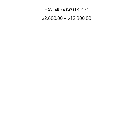
Este
producto
MANDARINA 043 (TR-2112)
tiene
múltiples
$
2,600.00
–
$
12,900.00
variantes.
Las
opciones
se
pueden
elegir
en
la
página
de
producto