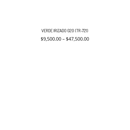
Este
producto
VERDE IRIZADO 020 (TR-721)
tiene
múltiples
$
9,500.00
–
$
47,500.00
variantes.
Las
opciones
se
pueden
elegir
en
la
página
de
producto