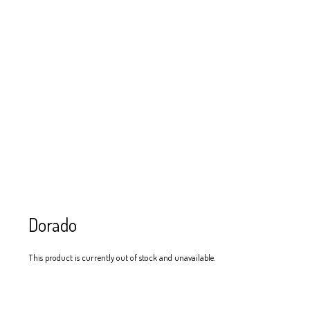
SE USAN PARA
MOSTACILLA?
CURSOS
BISUTERÍA Y
JOYERÍA
Dorado
This product is currently out of stock and unavailable.