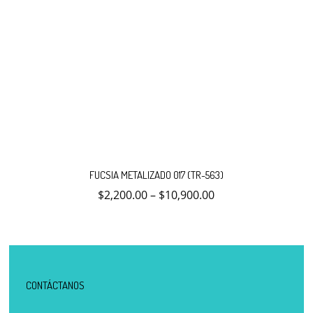
Este
producto
FUCSIA METALIZADO 017 (TR-563)
tiene
múltiples
$
2,200.00
–
$
10,900.00
variantes.
Las
opciones
se
pueden
elegir
en
la
CONTÁCTANOS
página
de
producto