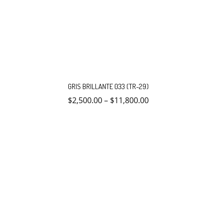
Este
producto
GRIS BRILLANTE 033 (TR-29)
tiene
múltiples
$
2,500.00
–
$
11,800.00
variantes.
Las
opciones
se
pueden
elegir
en
la
página
de
producto