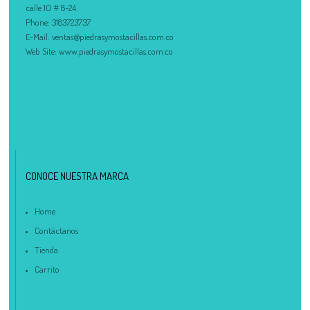
calle 10 # 8-24
Phone:
3183723737
E-Mail:
ventas@piedrasymostacillas.com.co
Web Site:
www.piedrasymostacillas.com.co
CONOCE NUESTRA MARCA
Home
Contáctanos
Tienda
Carrito