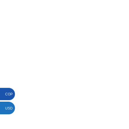
COP
USD