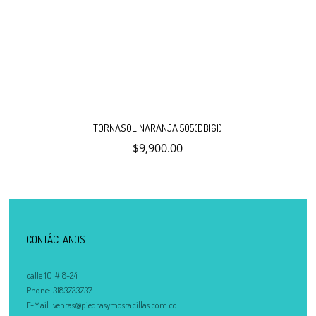
TORNASOL NARANJA 505(DB161)
$
9,900.00
CONTÁCTANOS
calle 10 # 8-24
Phone:
3183723737
E-Mail:
ventas@piedrasymostacillas.com.co