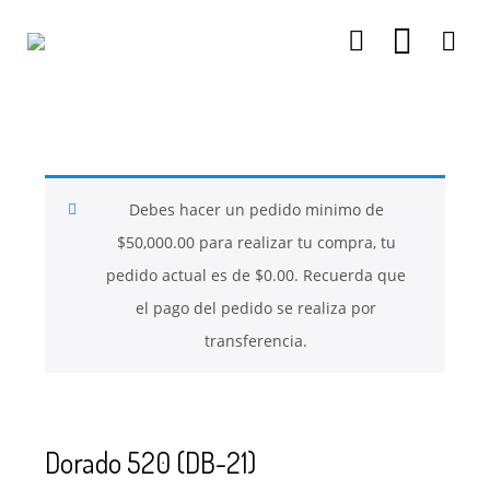
26
26
26
NOVIEMBRE
NOVIEMBRE
NOVIEMBRE
2017
2017
2017
QUE PIEDRAS
QUE ES LA
NUESTROS
SE USAN PARA
MOSTACILLA?
CURSOS
BISUTERÍA Y
Debes hacer un pedido minimo de
JOYERÍA
$
50,000.00
para realizar tu compra, tu
pedido actual es de
$
0.00
. Recuerda que
el pago del pedido se realiza por
transferencia.
Dorado 520 (DB-21)