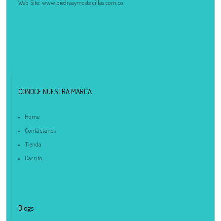
Web Site:
www.piedrasymostacillas.com.co
CONOCE NUESTRA MARCA
Home
Contáctanos
Tienda
Carrito
Blogs