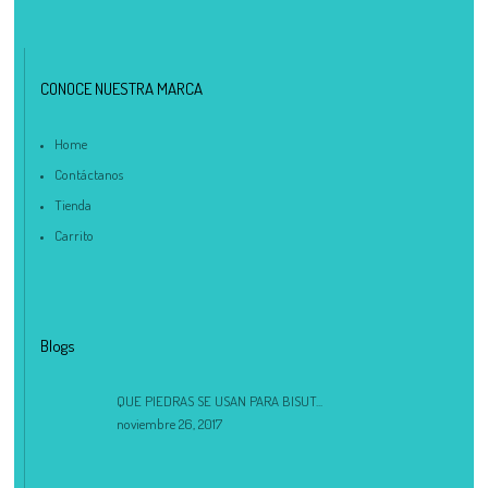
CONOCE NUESTRA MARCA
Home
Contáctanos
Tienda
Carrito
Blogs
QUE PIEDRAS SE USAN PARA BISUT...
noviembre 26, 2017