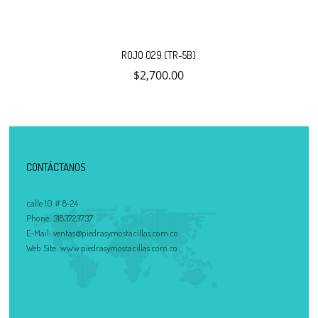
ROJO 029 (TR-5B)
$
2,700.00
CONTÁCTANOS
calle 10 # 8-24
Phone:
3183723737
E-Mail:
ventas@piedrasymostacillas.com.co
Web Site:
www.piedrasymostacillas.com.co