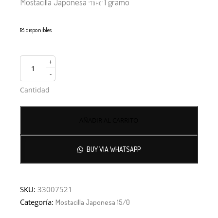
Mostacilla Japonesa
1 gramo
“TOHO”
18 disponibles
+
-
Cantidad
AÑADIR AL CARRITO
BUY VIA WHATSAPP
SKU:
33007521
Categoría:
Mostacilla Japonesa 15/0