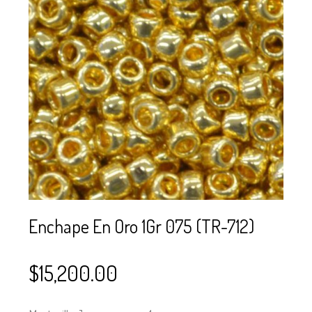
SE USAN PARA
MOSTACILLA?
CURSOS
BISUTERÍA Y
JOYERÍA
Enchape En Oro 1Gr 075 (TR-712)
$
15,200.00