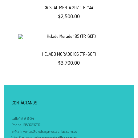
Añadir
CRISTAL MENTA 297 (TR-1144)
$
2,500.00
al
carrito
Añadir
HELADO MORADO 185 (TR-6CF)
$
3,700.00
al
carrito
CONTÁCTANOS
calle 10 # 8-24
Phone:
3183723737
No hay productos en el carrito.
E-Mail:
ventas@piedrasymostacillas.com.co
Debes hacer un pedido minimo de
para realizar tu
$
50,000.00
Web Site:
www.piedrasymostacillas.com.co