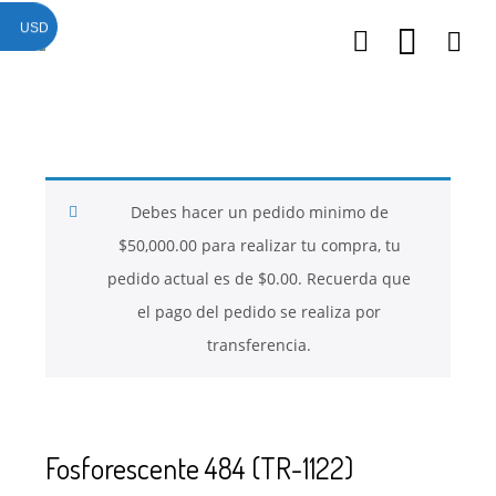
USD
26
26
26
NOVIEMBRE
NOVIEMBRE
NOVIEMBRE
2017
2017
2017
QUE PIEDRAS
QUE ES LA
NUESTROS
SE USAN PARA
MOSTACILLA?
CURSOS
BISUTERÍA Y
Debes hacer un pedido minimo de
JOYERÍA
$
50,000.00
para realizar tu compra, tu
pedido actual es de
$
0.00
. Recuerda que
el pago del pedido se realiza por
transferencia.
Fosforescente 484 (TR-1122)