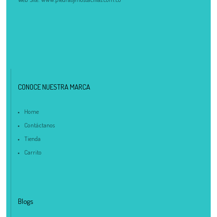
compra, tu pedido actual es de
. Recuerda que el pago del
$
0.00
pedido se realiza por transferencia.
CONOCE NUESTRA MARCA
Home
Contáctanos
Tienda
Carrito
Blogs