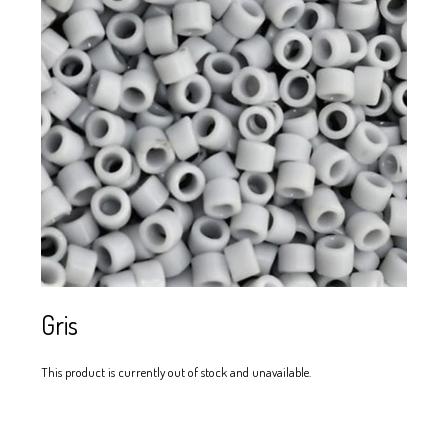
SE USAN PARA
MOSTACILLA?
CURSOS
BISUTERÍA Y
JOYERÍA
Gris
This product is currently out of stock and unavailable.