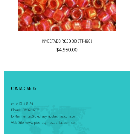
INYECTADO ROJO 313 (TT-186)
$
4,950.00
CONTÁCTANOS
calle 10 # 8-24
Phone:
3183723737
E-Mail:
ventas@piedrasymostacillas.com.co
Web Site:
www.piedrasymostacillas.com.co