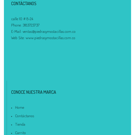
CONTÁCTANOS
calle 10 # 8-24
Phone:
3183723737
E-Mail:
ventas@piedrasymostacillas.com.co
Web Site:
www.piedrasymostacillas.com.co
CONOCE NUESTRA MARCA
Home
Contáctanos
Tienda
Carrito