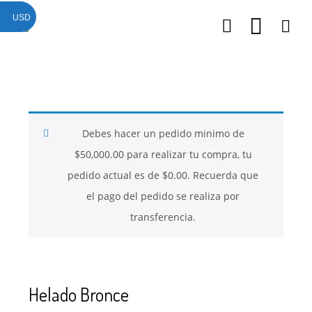
USD
26
26
26
NOVIEMBRE
NOVIEMBRE
NOVIEMBRE
2017
2017
2017
QUE PIEDRAS
QUE ES LA
NUESTROS
SE USAN PARA
MOSTACILLA?
CURSOS
BISUTERÍA Y
Debes hacer un pedido minimo de
JOYERÍA
$
50,000.00
para realizar tu compra, tu
pedido actual es de
$
0.00
. Recuerda que
el pago del pedido se realiza por
transferencia.
Helado Bronce