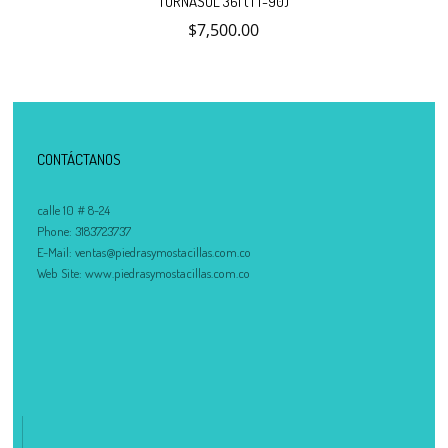
TORNASOL 361 (TT-90)
$
7,500.00
al
carrito
CONTÁCTANOS
calle 10 # 8-24
Phone:
3183723737
E-Mail:
ventas@piedrasymostacillas.com.co
Web Site:
www.piedrasymostacillas.com.co