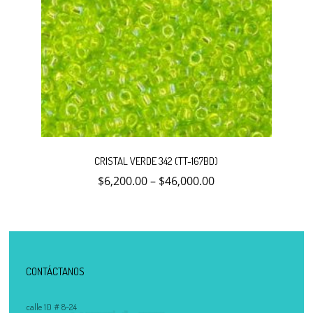
Este
producto
CRISTAL VERDE 342 (TT-167BD)
tiene
múltiples
$
6,200.00
–
$
46,000.00
variantes.
Las
opciones
se
pueden
elegir
en
la
CONTÁCTANOS
página
de
producto
calle 10 # 8-24