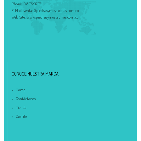
Phone:
3183723737
E-Mail:
ventas@piedrasymostacillas.com.co
Web Site:
www.piedrasymostacillas.com.co
CONOCE NUESTRA MARCA
Home
Contáctanos
Tienda
Carrito