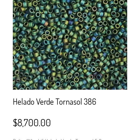
SE USAN PARA
MOSTACILLA?
CURSOS
BISUTERÍA Y
JOYERÍA
Helado Verde Tornasol 386
$
8,700.00