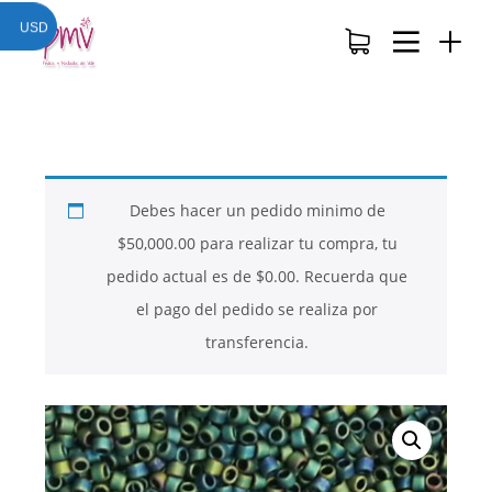
USD
Debes hacer un pedido minimo de
$
50,000.00
para realizar tu compra, tu
pedido actual es de
$
0.00
. Recuerda que
el pago del pedido se realiza por
transferencia.
26
26
26
NOVIEMBRE
NOVIEMBRE
NOVIEMBRE
2017
2017
2017
QUE PIEDRAS
QUE ES LA
NUESTROS