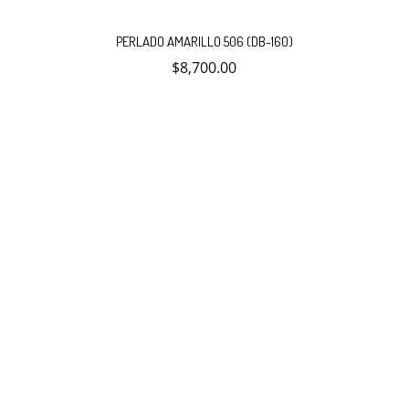
Añadir
PERLADO AMARILLO 506 (DB-160)
$
8,700.00
al
carrito