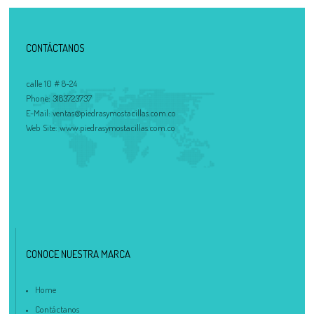
CONTÁCTANOS
calle 10 # 8-24
Phone:
3183723737
E-Mail:
ventas@piedrasymostacillas.com.co
Web Site:
www.piedrasymostacillas.com.co
CONOCE NUESTRA MARCA
Home
Contáctanos