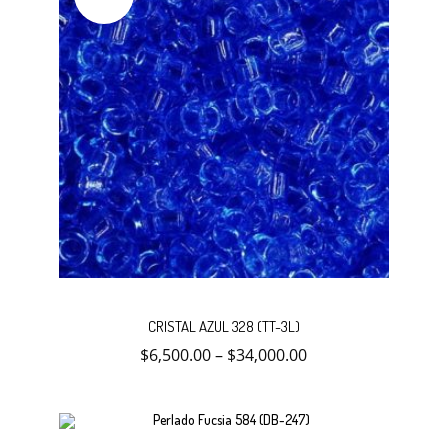
Este
Selecc
producto
CRISTAL AZUL 328 (TT-3L)
tiene
múltiples
$
6,500.00
–
$
34,000.00
variantes.
opcion
Las
opciones
se
pueden
elegir