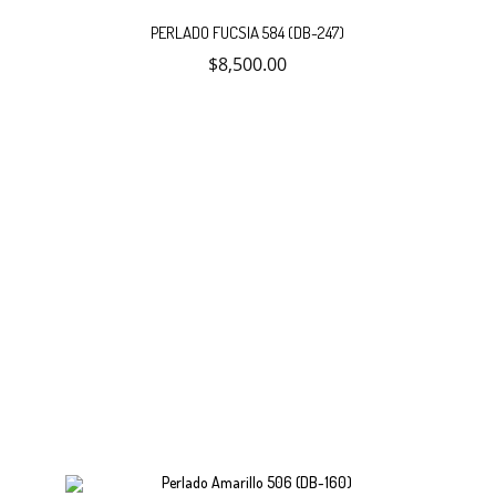
en
Añadir
la
PERLADO FUCSIA 584 (DB-247)
página
$
8,500.00
de
al
producto
carrito