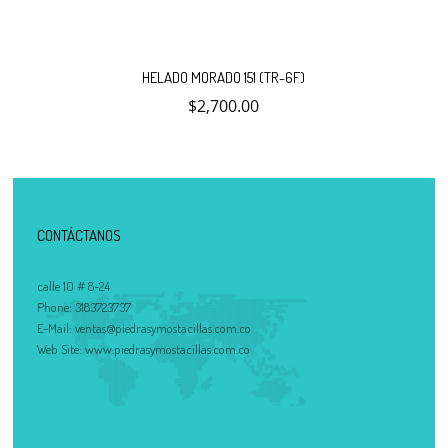
HELADO MORADO 151 (TR-6F)
$
2,700.00
CONTÁCTANOS
calle 10 # 8-24
Phone:
3183723737
E-Mail:
ventas@piedrasymostacillas.com.co
Web Site:
www.piedrasymostacillas.com.co