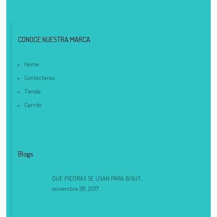
CONOCE NUESTRA MARCA
Home
Contáctanos
Tienda
Carrito
Blogs
QUE PIEDRAS SE USAN PARA BISUT...
noviembre 26, 2017