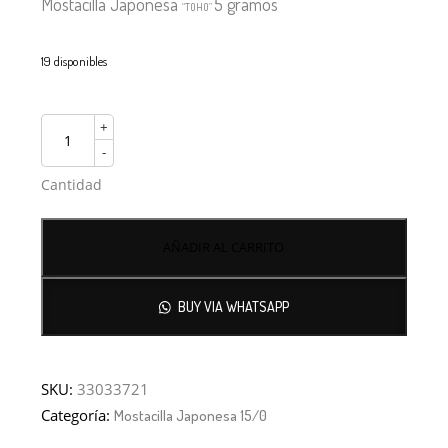
Mostacilla Japonesa
5 gramos
“TOHO”
19 disponibles
+
-
Cantidad
AÑADIR AL CARRITO
BUY VIA WHATSAPP
SKU:
33033721
Categoría:
Mostacilla Japonesa 15/0