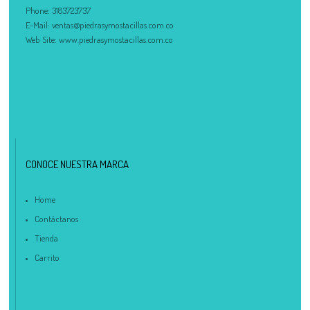
Phone:
3183723737
E-Mail:
ventas@piedrasymostacillas.com.co
Web Site:
www.piedrasymostacillas.com.co
CONOCE NUESTRA MARCA
Home
Contáctanos
Tienda
Carrito