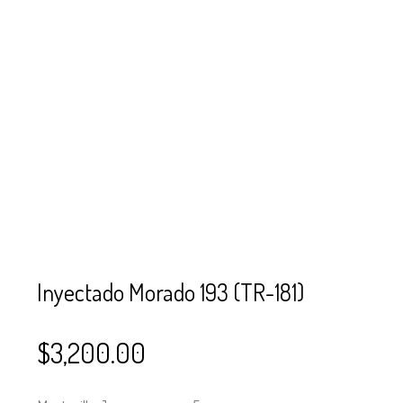
SE USAN PARA
MOSTACILLA?
CURSOS
BISUTERÍA Y
JOYERÍA
Inyectado Morado 193 (TR-181)
$
3,200.00