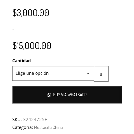
$
3,000.00
–
$
15,000.00
Cantidad
BUY VIA WHATSAPP
SKU:
32424725F
Categoría:
Mostacilla China