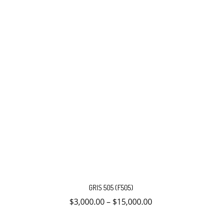
Este
producto
GRIS 505 (F505)
tiene
múltiples
$
3,000.00
–
$
15,000.00
variantes.
Las
opciones