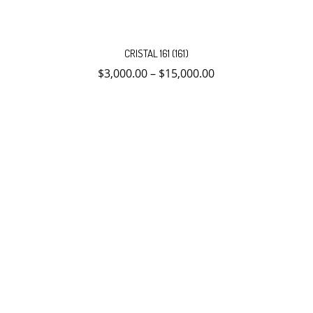
Este
producto
CRISTAL 161 (161)
tiene
múltiples
$
3,000.00
–
$
15,000.00
variantes.
Las
opciones
se
pueden
elegir
en
la
página
de
producto