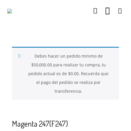
26
26
26
NOVIEMBRE
NOVIEMBRE
NOVIEMBRE
2017
2017
2017
QUE PIEDRAS
QUE ES LA
NUESTROS
SE USAN PARA
MOSTACILLA?
CURSOS
BISUTERÍA Y
Debes hacer un pedido minimo de
JOYERÍA
$
50,000.00
para realizar tu compra, tu
pedido actual es de
$
0.00
. Recuerda que
el pago del pedido se realiza por
transferencia.
Magenta 247(F247)