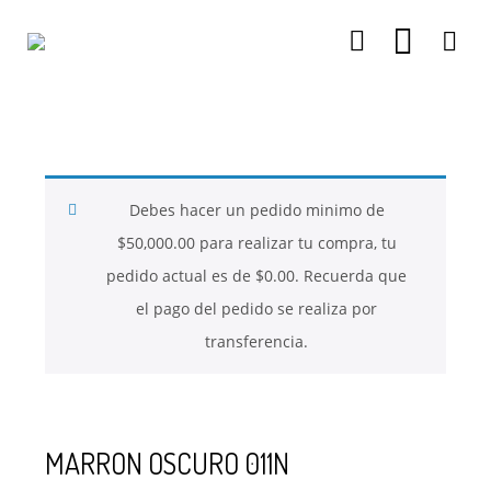
26
26
26
NOVIEMBRE
NOVIEMBRE
NOVIEMBRE
2017
2017
2017
QUE PIEDRAS
QUE ES LA
NUESTROS
SE USAN PARA
MOSTACILLA?
CURSOS
BISUTERÍA Y
Debes hacer un pedido minimo de
JOYERÍA
$
50,000.00
para realizar tu compra, tu
pedido actual es de
$
0.00
. Recuerda que
el pago del pedido se realiza por
transferencia.
MARRON OSCURO 011N