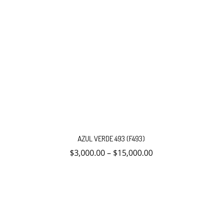
Este
producto
AZUL VERDE 493 (F493)
tiene
múltiples
$
3,000.00
–
$
15,000.00
variantes.
Las
opciones
se
pueden
elegir
en
la
página