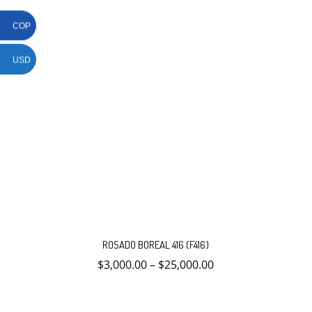
de
producto
COP
USD
Este
producto
ROSADO BOREAL 416 (F416)
tiene
múltiples
$
3,000.00
–
$
25,000.00
variantes.
Las
opciones
se