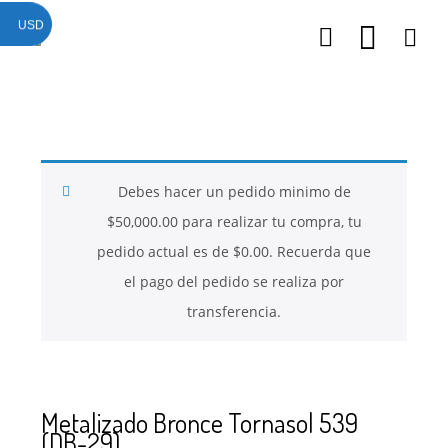
USD
26
26
26
NOVIEMBRE
NOVIEMBRE
NOVIEMBRE
2017
2017
2017
QUE PIEDRAS
QUE ES LA
NUESTROS
SE USAN PARA
MOSTACILLA?
CURSOS
BISUTERÍA Y
Debes hacer un pedido minimo de
JOYERÍA
$
50,000.00
para realizar tu compra, tu
pedido actual es de
$
0.00
. Recuerda que
el pago del pedido se realiza por
transferencia.
Metalizado Bronce Tornasol 539
(DB-29)