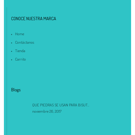
compra, tu pedido actual es de
. Recuerda que el pago del
$
0.00
pedido se realiza por transferencia.
CONOCE NUESTRA MARCA
Home
Contáctanos
Tienda
Carrito
Blogs
QUE PIEDRAS SE USAN PARA BISUT...
noviembre 26, 2017