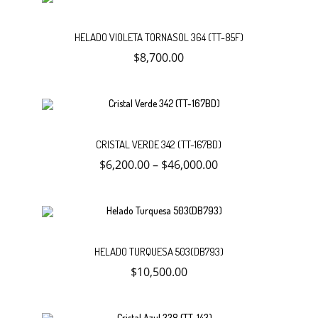
Añadir
HELADO VIOLETA TORNASOL 364 (TT-85F)
$
8,700.00
al
carrito
Este
Selecc
producto
CRISTAL VERDE 342 (TT-167BD)
tiene
múltiples
$
6,200.00
–
$
46,000.00
variantes.
opcion
Las
opciones
se
pueden
elegir
en
Añadir
la
HELADO TURQUESA 503(DB793)
página
$
10,500.00
de
al
producto
carrito