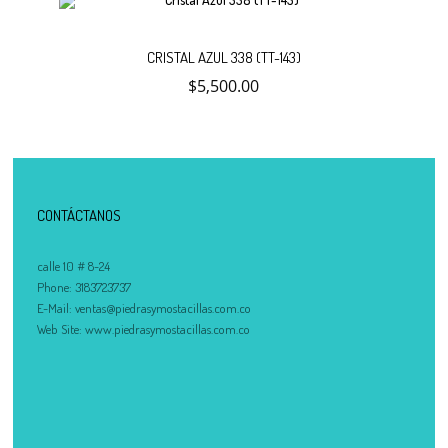
Añadir
CRISTAL AZUL 338 (TT-143)
$
5,500.00
al
carrito
CONTÁCTANOS
calle 10 # 8-24
Phone:
3183723737
E-Mail:
ventas@piedrasymostacillas.com.co
Web Site:
www.piedrasymostacillas.com.co
No hay productos en el carrito.
Debes hacer un pedido minimo de
para realizar tu
$
50,000.00