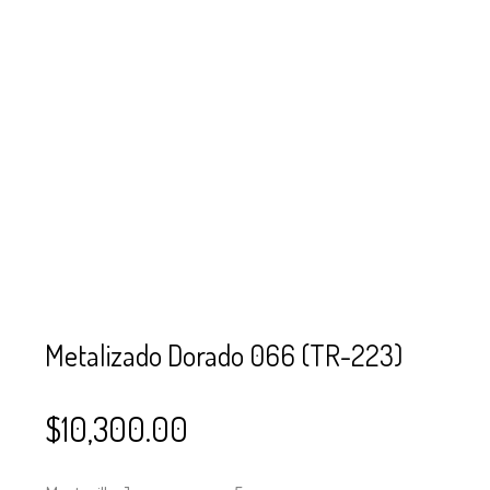
SE USAN PARA
MOSTACILLA?
CURSOS
BISUTERÍA Y
JOYERÍA
Metalizado Dorado 066 (TR-223)
$
10,300.00