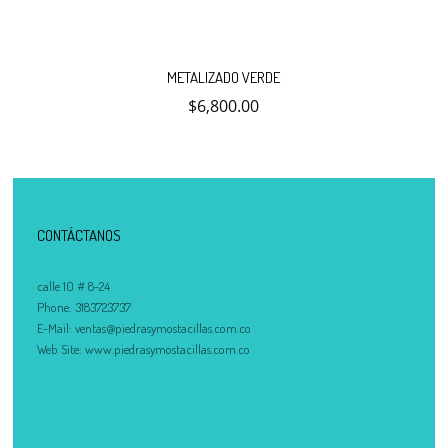
METALIZADO VERDE
$
6,800.00
CONTÁCTANOS
calle 10 # 8-24
Phone:
3183723737
E-Mail:
ventas@piedrasymostacillas.com.co
Web Site:
www.piedrasymostacillas.com.co