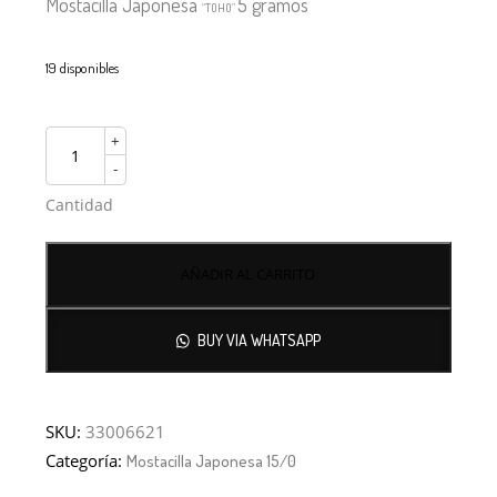
Mostacilla Japonesa
5 gramos
“TOHO”
19 disponibles
+
-
Cantidad
AÑADIR AL CARRITO
BUY VIA WHATSAPP
SKU:
33006621
Categoría:
Mostacilla Japonesa 15/0