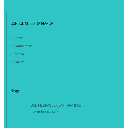
CONOCE NUESTRA MARCA
Home
Contáctanos
Tienda
Carrito
Blogs
QUE PIEDRAS SE USAN PARA BISUT...
noviembre 26, 2017