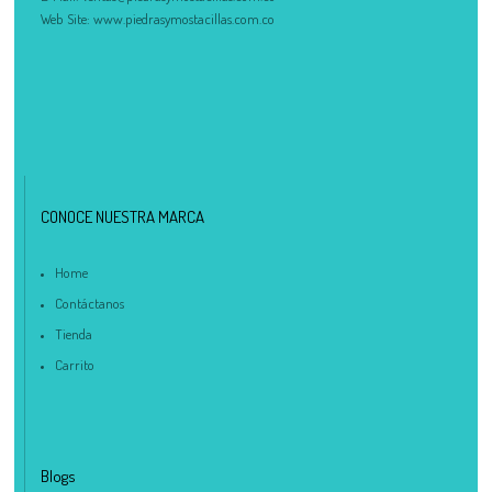
Web Site:
www.piedrasymostacillas.com.co
CONOCE NUESTRA MARCA
Home
Contáctanos
Tienda
Carrito
Blogs