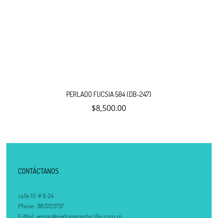
PERLADO FUCSIA 584 (DB-247)
$
8,500.00
CONTÁCTANOS
calle 10 # 8-24
Phone:
3183723737
E-Mail:
ventas@piedrasymostacillas.com.co