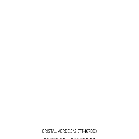
Este
producto
CRISTAL VERDE 342 (TT-167BD)
tiene
múltiples