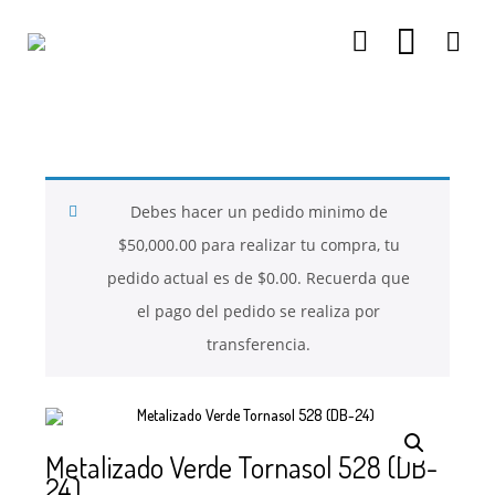
26
26
26
NOVIEMBRE
NOVIEMBRE
NOVIEMBRE
2017
2017
2017
QUE PIEDRAS
QUE ES LA
NUESTROS
SE USAN PARA
MOSTACILLA?
CURSOS
BISUTERÍA Y
Debes hacer un pedido minimo de
JOYERÍA
$
50,000.00
para realizar tu compra, tu
pedido actual es de
$
0.00
. Recuerda que
el pago del pedido se realiza por
transferencia.
Metalizado Verde Tornasol 528 (DB-
24)