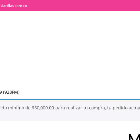
tacillas.com.co
26
QUE ES LA MOSTACILLA?
NOVIEMBRE
2017
9 (928FM)
dido minimo de
$
50,000.00
para realizar tu compra, tu pedido actu