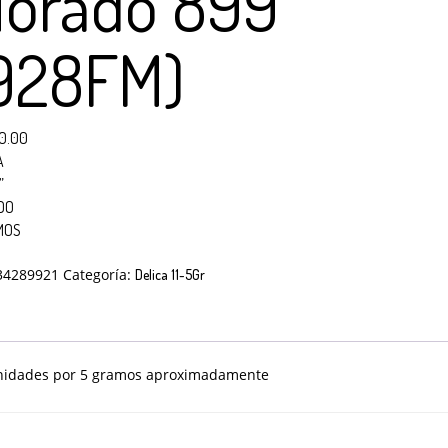
orado 899
928FM)
0.00
A
”
DO
MOS
o
34289921
Categoría:
Delica 11-5Gr
90 unidades por 5 gramos aproximadamente
el pago del pedido se realiza por transferencia.