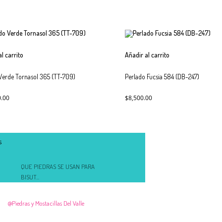
l carrito
Añadir al carrito
Verde Tornasol 365 (TT-709)
Perlado Fucsia 584 (DB-247)
0.00
$
8,500.00
s
QUE PIEDRAS SE USAN PARA
BISUT...
noviembre 26, 2017
@Piedras y Mostacillas Del Valle