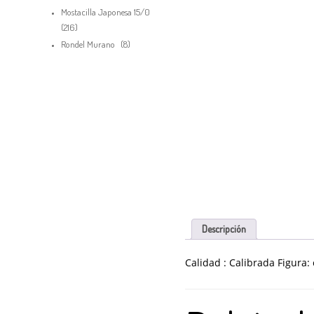
productos
Mostacilla Japonesa 15/0
216
216
productos
8
Rondel Murano
8
productos
Descripción
Calidad : Calibrada Figura
Debes hacer un pedido minimo de
pa
$
50,000.00