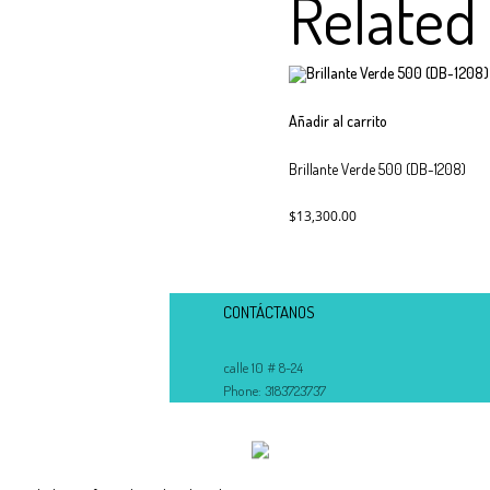
Related
Añadir al carrito
Brillante Verde 500 (DB-1208)
$
13,300.00
CONTÁCTANOS
calle 10 # 8-24
Phone:
3183723737
E-Mail:
ventas@piedrasymostacillas.com.co
Web Site:
www.piedrasymostacillas.com.co