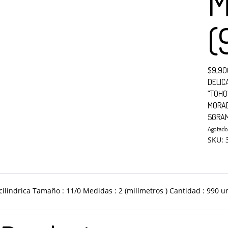
M
(
$
9,90
DELIC
“TOHO
MORA
5GRA
Agotad
SKU:
No hay productos en el carrito.
: cilíndrica Tamaño : 11/0 Medidas : 2 (milímetros ) Cantidad : 9
ra realizar tu compra, tu pedido actual es de
. Recuerda que 
$
0.00