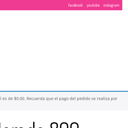
facebook
youtube
instagram
26
NUESTROS CURSOS
NOVIEMBRE
2017
al es de
$
0.00
. Recuerda que el pago del pedido se realiza por