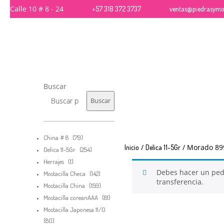
Calle 10 # 8 - 24
+57 318 372 3737
ventas@piedrasymos
26
QUE PIEDRAS SE USAN PARA BISUTERÍA Y
NOVIEMBRE
JOYERÍA
2017
Buscar
Buscar
79
China # 8
79
productos
/
/ Morado 89
Inicio
Delica 11-5Gr
254
Delica 11-5Gr
254
productos
1
Herrajes
1
producto
Debes hacer un pe
142
Mostacilla Checa
142
transferencia.
productos
159
Mostacilla China
159
productos
81
Mostacilla coreanAAA
81
productos
Mostacilla Japonesa 11/0
80
80