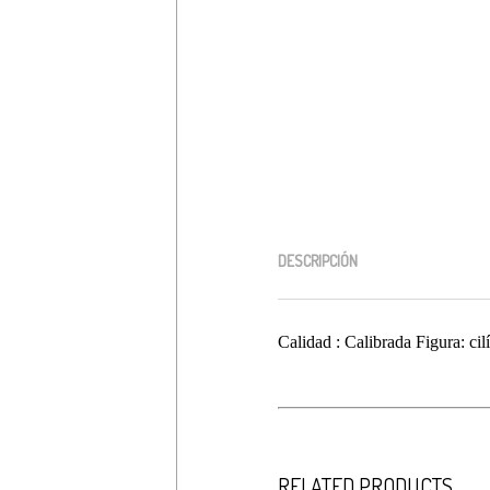
$
50,000
Debes hacer un pedido minimo de
DESCRIPCIÓN
Calidad : Calibrada Figura: c
RELATED PRODUCTS