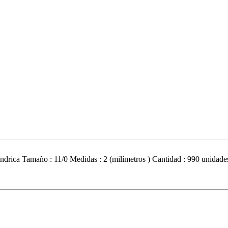
No hay productos en el carrito.
.00
$
0.00
para realizar tu compra, tu pedido actual es de
. Recuerda que 
ilíndrica Tamaño : 11/0 Medidas : 2 (milímetros ) Cantidad : 990 unida