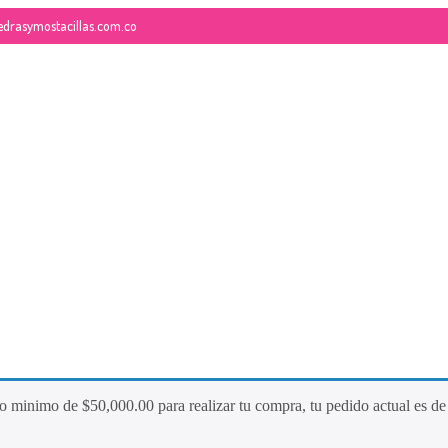
edrasymostacillas.com.co
26
QUE ES LA MOSTACILLA?
NOVIEMBRE
2017
do minimo de
$
50,000.00
para realizar tu compra, tu pedido actual es d