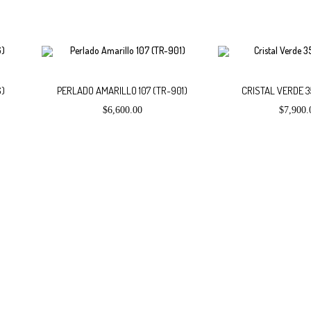
Añadir
Añadir
6)
PERLADO AMARILLO 107 (TR-901)
CRISTAL VERDE 3
$
6,600.00
$
7,900.
al
al
carrito
carrito