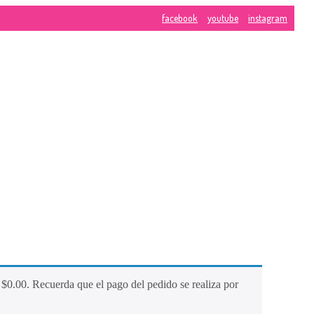
facebook
youtube
instagram
CONTÁCTA
calle 10 # 8-
CONOCE
Phone:
3183
NUESTRA
MARCA
E-Mail:
vent
Web Site:
ww
Blogs
Home
Contáctanos
e
$
0.00
. Recuerda que el pago del pedido se realiza por
Tienda