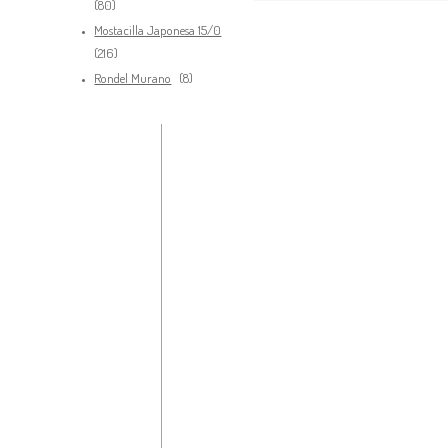
80
80
productos
Mostacilla Japonesa 15/0
216
216
productos
8
Rondel Murano
8
productos