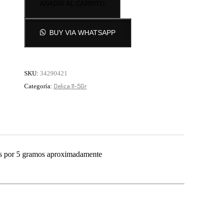
AÑADIR AL CARRITO
BUY VIA WHATSAPP
SKU:
34290421
el pago del pedido se realiza por transferencia.
Delica 11-5Gr
Categoría:
des por 5 gramos aproximadamente