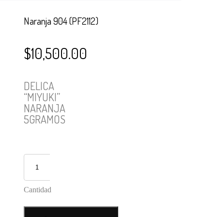
Carrito
Naranja 904 (PF2112)
$
10,500.00
DELICA
“MIYUKI”
NARANJA
5GRAMOS
Cantidad