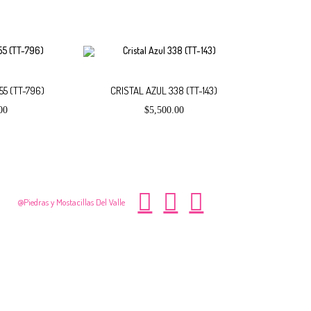
Añadir
Añadir
55 (TT-796)
CRISTAL AZUL 338 (TT-143)
00
$
5,500.00
al
al
carrito
carrito
@Piedras y Mostacillas Del Valle